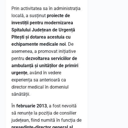
Prin activitatea sa în administrația
locală, a susținut
proiecte de
investiții pentru modernizarea
Spitalului Județean de Urgență
Pitești și dotarea acestuia cu
echipamente medicale noi
. De
asemenea, a promovat inițiative
pentru
dezvoltarea serviciilor de
ambulanță și unităților de primiri
urgențe
, având în vedere
experiența sa anterioară ca
director medical în domeniul
sănătății.
În
februarie 2013
, a fost nevoită
să renunțe la poziția de consilier
județean, fiind numită în funcția de
președinte-director general al