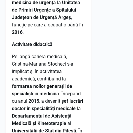
medicina de urgență
la
Unitatea
de Primiri Urgențe a Spitalului
Județean de Urgență Argeș
,
funcție pe care a ocupat-o până în
2016
.
Activitate didactică
Pe lângă cariera medicală,
Cristina-Mariana Stocheci s-a
implicat și în activitatea
academică, contribuind la
formarea noilor generații de
specialiști în medicină
. Începând
cu anul
2015
, a devenit
șef lucrări
doctor în specialități medicale
la
Departamentul de Asistență
Medicală și Kinetoterapie
al
Universității de Stat din Pitești
. În