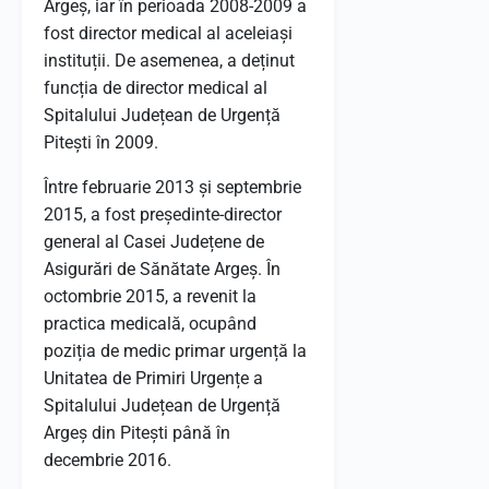
Argeș, iar în perioada 2008-2009 a
fost director medical al aceleiași
instituții.
De asemenea, a deținut
funcția de director medical al
Spitalului Județean de Urgență
Pitești în 2009.
Între februarie 2013 și septembrie
2015, a fost președinte-director
general al Casei Județene de
Asigurări de Sănătate Argeș.
În
octombrie 2015, a revenit la
practica medicală, ocupând
poziția de medic primar urgență la
Unitatea de Primiri Urgențe a
Spitalului Județean de Urgență
Argeș din Pitești până în
decembrie 2016.
​