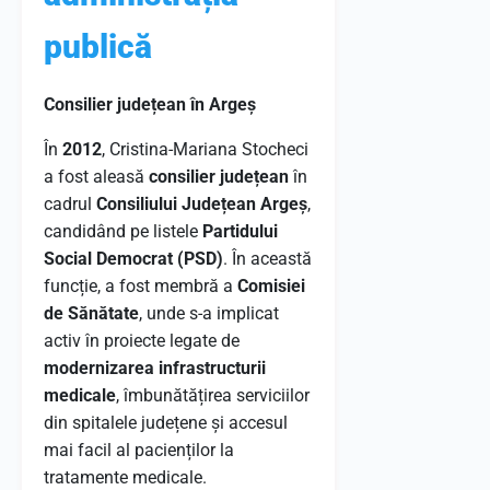
publică
Consilier județean în Argeș
În
2012
, Cristina-Mariana Stocheci
a fost aleasă
consilier județean
în
cadrul
Consiliului Județean Argeș
,
candidând pe listele
Partidului
Social Democrat (PSD)
. În această
funcție, a fost membră a
Comisiei
de Sănătate
, unde s-a implicat
activ în proiecte legate de
modernizarea infrastructurii
medicale
, îmbunătățirea serviciilor
din spitalele județene și accesul
mai facil al pacienților la
tratamente medicale.