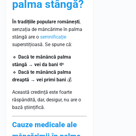
palma stângă?
În tradițiile populare românești
,
senzația de mâncărime în palma
stângă are o
semnificație
superstițioasă. Se spune că:
🔹
Dacă te mănâncă palma
stângă → vei da bani
💸
🔹
Dacă te mănâncă palma
dreaptă → vei primi bani
💰
Această credință este foarte
răspândită, dar, desigur, nu are o
bază științifică.
Cauze medicale ale