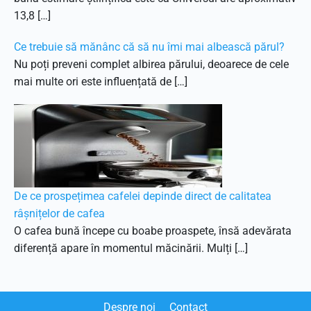
13,8 […]
Ce trebuie să mănânc că să nu îmi mai albească părul?
Nu poți preveni complet albirea părului, deoarece de cele
mai multe ori este influențată de […]
De ce prospețimea cafelei depinde direct de calitatea
râșnițelor de cafea
O cafea bună începe cu boabe proaspete, însă adevărata
diferență apare în momentul măcinării. Mulți […]
Despre noi
Contact