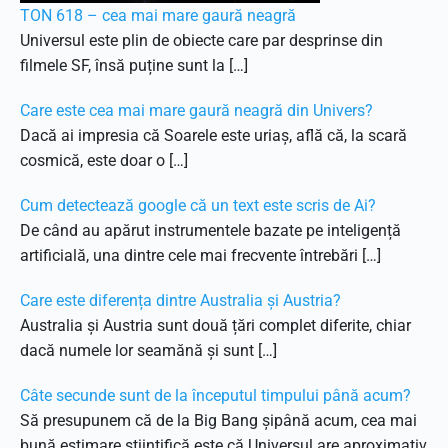
TON 618 – cea mai mare gaură neagră
Universul este plin de obiecte care par desprinse din
filmele SF, însă puține sunt la […]
Care este cea mai mare gaură neagră din Univers?
Dacă ai impresia că Soarele este uriaș, află că, la scară
cosmică, este doar o […]
Cum detectează google că un text este scris de Ai?
De când au apărut instrumentele bazate pe inteligență
artificială, una dintre cele mai frecvente întrebări […]
Care este diferența dintre Australia și Austria?
Australia și Austria sunt două țări complet diferite, chiar
dacă numele lor seamănă și sunt […]
Câte secunde sunt de la începutul timpului până acum?
Să presupunem că de la Big Bang șipână acum, cea mai
bună estimare științifică este că Universul are aproximativ