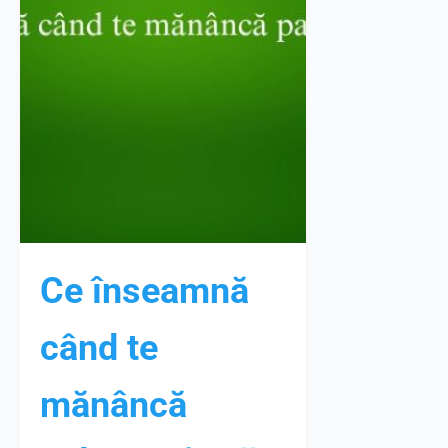
Ce înseamnă
când te
mănâncă