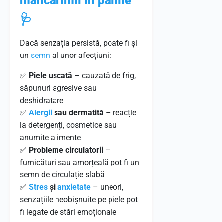
mâncărimii în palme
🩺
Dacă senzația persistă, poate fi și
un
semn
al unor afecțiuni:
✅
Piele uscată
– cauzată de frig,
săpunuri agresive sau
deshidratare
✅
Alergii
sau dermatită
– reacție
la detergenți, cosmetice sau
anumite alimente
✅
Probleme circulatorii
–
furnicături sau amorțeală pot fi un
semn de circulație slabă
✅
Stres
și
anxietate
– uneori,
senzațiile neobișnuite pe piele pot
fi legate de stări emoționale