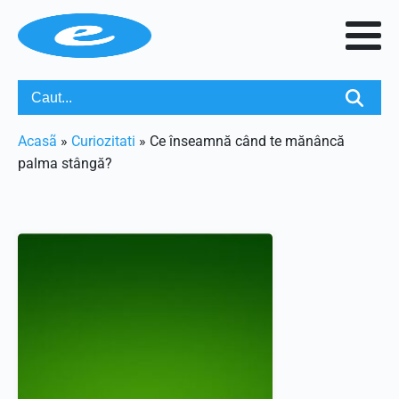
Acasã
»
Curiozitati
»
Ce înseamnă când te mănâncă
palma stângă?