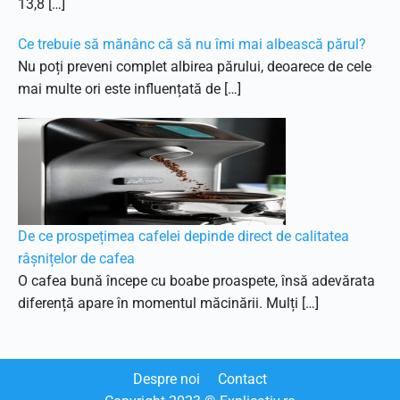
13,8 […]
Ce trebuie să mănânc că să nu îmi mai albească părul?
Nu poți preveni complet albirea părului, deoarece de cele
mai multe ori este influențată de […]
De ce prospețimea cafelei depinde direct de calitatea
râșnițelor de cafea
O cafea bună începe cu boabe proaspete, însă adevărata
diferență apare în momentul măcinării. Mulți […]
Despre noi
Contact