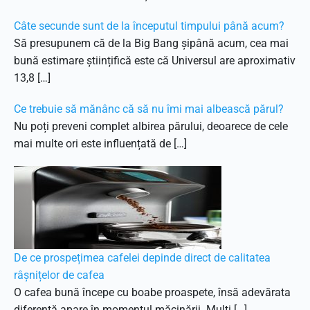
Câte secunde sunt de la începutul timpului până acum?
Să presupunem că de la Big Bang șipână acum, cea mai
bună estimare științifică este că Universul are aproximativ
13,8 […]
Ce trebuie să mănânc că să nu îmi mai albească părul?
Nu poți preveni complet albirea părului, deoarece de cele
mai multe ori este influențată de […]
De ce prospețimea cafelei depinde direct de calitatea
râșnițelor de cafea
O cafea bună începe cu boabe proaspete, însă adevărata
diferență apare în momentul măcinării. Mulți […]