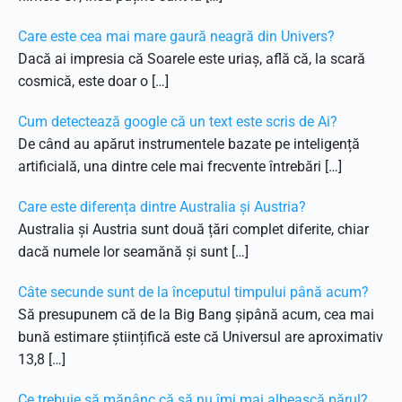
Care este cea mai mare gaură neagră din Univers?
Dacă ai impresia că Soarele este uriaș, află că, la scară
cosmică, este doar o […]
Cum detectează google că un text este scris de Ai?
De când au apărut instrumentele bazate pe inteligență
artificială, una dintre cele mai frecvente întrebări […]
Care este diferența dintre Australia și Austria?
Australia și Austria sunt două țări complet diferite, chiar
dacă numele lor seamănă și sunt […]
Câte secunde sunt de la începutul timpului până acum?
Să presupunem că de la Big Bang șipână acum, cea mai
bună estimare științifică este că Universul are aproximativ
13,8 […]
Ce trebuie să mănânc că să nu îmi mai albească părul?