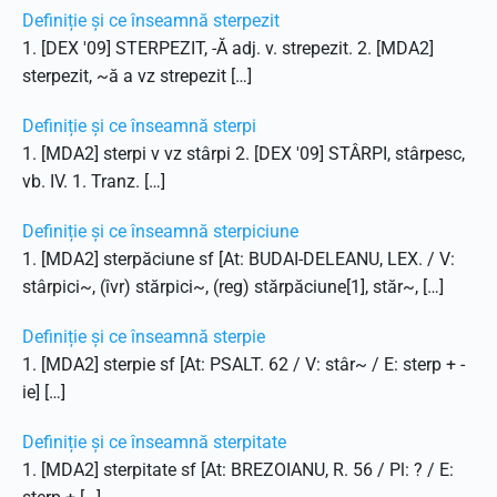
Definiție și ce înseamnă sterpezit
1. [DEX '09] STERPEZIT, -Ă adj. v. strepezit. 2. [MDA2]
sterpezit, ~ă a vz strepezit […]
Definiție și ce înseamnă sterpi
1. [MDA2] sterpi v vz stârpi 2. [DEX '09] STÂRPI, stârpesc,
vb. IV. 1. Tranz. […]
Definiție și ce înseamnă sterpiciune
1. [MDA2] sterpăciune sf [At: BUDAI-DELEANU, LEX. / V:
stârpici~, (îvr) stărpici~, (reg) stărpăciune[1], stăr~, […]
Definiție și ce înseamnă sterpie
1. [MDA2] sterpie sf [At: PSALT. 62 / V: stâr~ / E: sterp + -
ie] […]
Definiție și ce înseamnă sterpitate
1. [MDA2] sterpitate sf [At: BREZOIANU, R. 56 / Pl: ? / E: