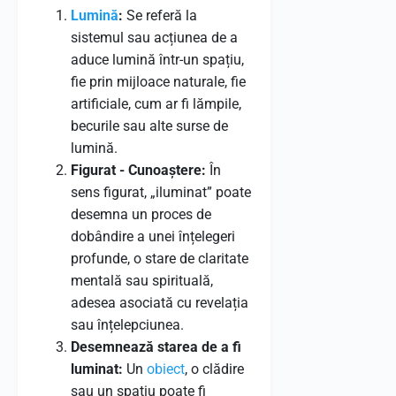
Lumină
:
Se referă la
sistemul sau acțiunea de a
aduce lumină într-un spațiu,
fie prin mijloace naturale, fie
artificiale, cum ar fi lămpile,
becurile sau alte surse de
lumină.
Figurat - Cunoaștere:
În
sens figurat, „iluminat” poate
desemna un proces de
dobândire a unei înțelegeri
profunde, o stare de claritate
mentală sau spirituală,
adesea asociată cu revelația
sau înțelepciunea.
Desemnează starea de a fi
luminat:
Un
obiect
, o clădire
sau un spațiu poate fi