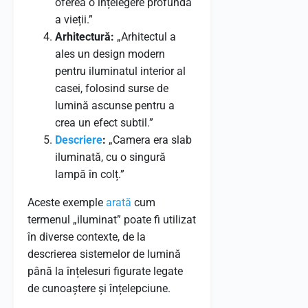
oferea o înțelegere profundă
a vieții.”
Arhitectură:
„Arhitectul a
ales un design modern
pentru iluminatul interior al
casei, folosind surse de
lumină ascunse pentru a
crea un efect subtil.”
Descriere
:
„Camera era slab
iluminată, cu o singură
lampă în colț.”
Aceste exemple
arată
cum
termenul „iluminat” poate fi utilizat
în diverse contexte, de la
descrierea sistemelor de lumină
până la înțelesuri figurate legate
de cunoaștere și înțelepciune.