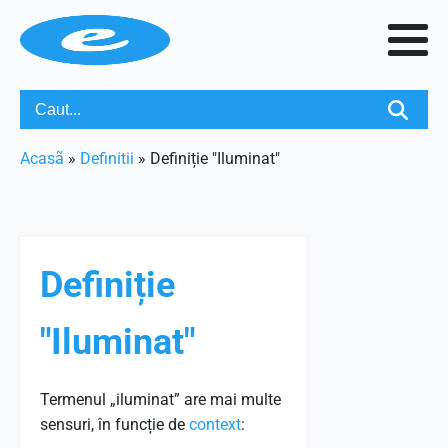
Acasã
»
Definitii
»
Definiție "Iluminat"
Definiție
"Iluminat"
Termenul „iluminat” are mai multe
sensuri, în funcție de
context
: