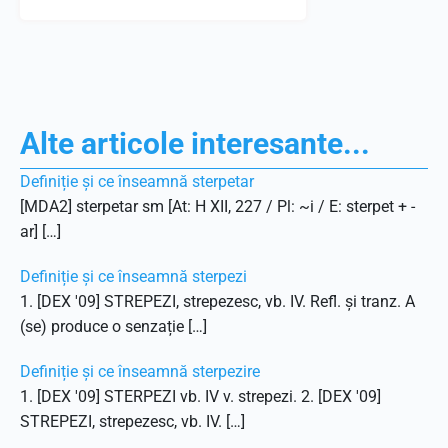
Alte articole interesante...
Definiție și ce înseamnă sterpetar
[MDA2] sterpetar sm [At: H XII, 227 / Pl: ~i / E: sterpet + -
ar] […]
Definiție și ce înseamnă sterpezi
1. [DEX '09] STREPEZI, strepezesc, vb. IV. Refl. și tranz. A
(se) produce o senzație […]
Definiție și ce înseamnă sterpezire
1. [DEX '09] STERPEZI vb. IV v. strepezi. 2. [DEX '09]
STREPEZI, strepezesc, vb. IV. […]