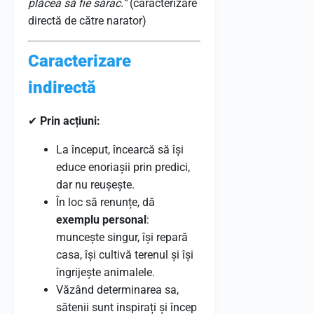
plăcea să fie sărac.”
(caracterizare
directă de către narator)
Caracterizare
indirectă
✔
Prin acțiuni:
La început, încearcă să își
educe enoriașii prin predici,
dar nu reușește.
În loc să renunțe, dă
exemplu personal
:
muncește singur, își repară
casa, își cultivă terenul și își
îngrijește animalele.
Văzând determinarea sa,
sătenii sunt inspirați și încep