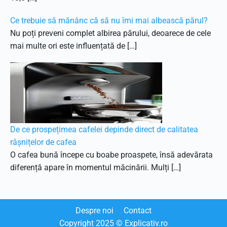
Ce trebuie să mănânc că să nu îmi mai albească părul?
Nu poți preveni complet albirea părului, deoarece de cele
mai multe ori este influențată de […]
De ce prospețimea cafelei depinde direct de calitatea
râșnițelor de cafea
O cafea bună începe cu boabe proaspete, însă adevărata
diferență apare în momentul măcinării. Mulți […]
Despre noi
Contact
Copyright
2025
© Explicativ.ro