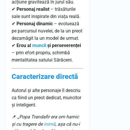
acțiune gravitează în jurul său.
✔
Personaj realist
– trăsăturile
sale sunt inspirate din viața reală.
✔
Personaj dinamic
– evoluează
pe parcursul nuvelei, de la un preot
dezamăgit la un model de urmat.
✔
Erou al
muncii
și perseverenței
– prin efort propriu, schimbă
mentalitatea satului Sărăceni.
Caracterizare directă
Autorul și alte personaje îl descriu
ca fiind un preot dedicat, muncitor
și inteligent.
📌
„Popa Trandafir era om harnic
și cu tragere de
inimă
, așa că nu-i