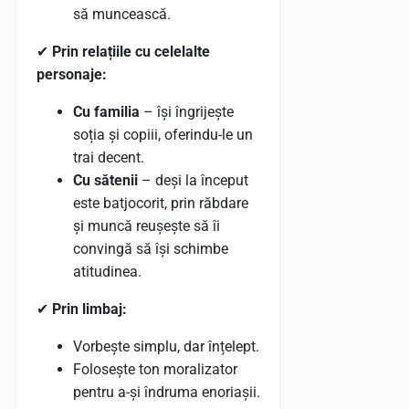
să muncească.
✔
Prin relațiile cu celelalte
personaje:
Cu familia
– își îngrijește
soția și copiii, oferindu-le un
trai decent.
Cu sătenii
– deși la început
este batjocorit, prin răbdare
și muncă reușește să îi
convingă să își schimbe
atitudinea.
✔
Prin limbaj:
Vorbește simplu, dar înțelept.
Folosește ton moralizator
pentru a-și îndruma enoriașii.