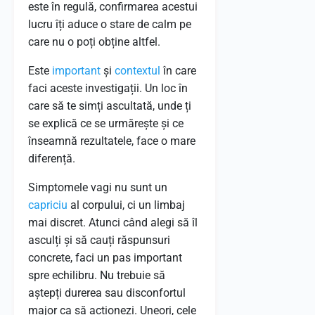
este în regulă, confirmarea acestui
lucru îți aduce o stare de calm pe
care nu o poți obține altfel.
Este
important
și
contextul
în care
faci aceste investigații. Un loc în
care să te simți ascultată, unde ți
se explică ce se urmărește și ce
înseamnă rezultatele, face o mare
diferență.
Simptomele vagi nu sunt un
capriciu
al corpului, ci un limbaj
mai discret. Atunci când alegi să îl
asculți și să cauți răspunsuri
concrete, faci un pas important
spre echilibru. Nu trebuie să
aștepți durerea sau disconfortul
major ca să acționezi. Uneori, cele