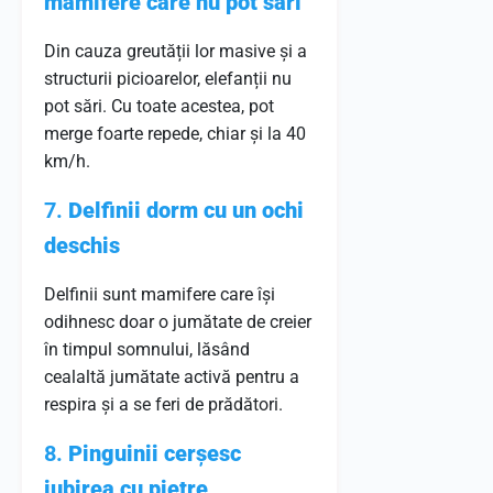
mamifere care nu pot sări
Din cauza greutății lor masive și a
structurii picioarelor, elefanții nu
pot sări. Cu toate acestea, pot
merge foarte repede, chiar și la 40
km/h.
7.
Delfinii dorm cu un ochi
deschis
Delfinii sunt mamifere care își
odihnesc doar o jumătate de creier
în timpul somnului, lăsând
cealaltă jumătate activă pentru a
respira și a se feri de prădători.
8.
Pinguinii cerșesc
iubirea cu pietre