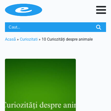
Acasã
»
Curiozitati
»
10 Curiozități despre animale