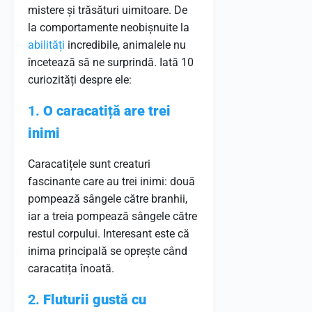
mistere și trăsături uimitoare. De
la comportamente neobișnuite la
abilități
incredibile, animalele nu
încetează să ne surprindă. Iată 10
curiozități despre ele:
1.
O caracatiță are trei
inimi
Caracatițele sunt creaturi
fascinante care au trei inimi: două
pompează sângele către branhii,
iar a treia pompează sângele către
restul corpului. Interesant este că
inima principală se oprește când
caracatița înoată.
2.
Fluturii gustă cu