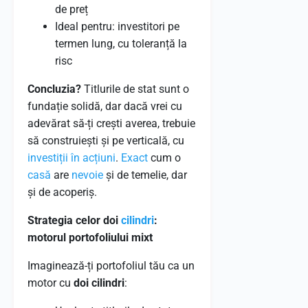
de preț
Ideal pentru: investitori pe
termen lung, cu toleranță la
risc
Concluzia?
Titlurile de stat sunt o
fundație solidă, dar dacă vrei cu
adevărat să-ți crești averea, trebuie
să construiești și pe verticală, cu
investiții în acțiuni
.
Exact
cum o
casă
are
nevoie
și de temelie, dar
și de acoperiș.
Strategia celor doi
cilindri
:
motorul portofoliului mixt
Imaginează-ți portofoliul tău ca un
motor cu
doi cilindri
: