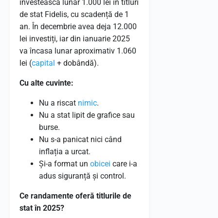
investească lunar 1.000 lei în titluri
de stat Fidelis, cu scadență de 1
an. În decembrie avea deja 12.000
lei investiți, iar din ianuarie 2025
va încasa lunar aproximativ 1.060
lei (
capital
+ dobândă).
Cu alte cuvinte:
Nu a riscat
nimic
.
Nu a stat lipit de grafice sau
burse.
Nu s-a panicat nici când
inflația a urcat.
Și-a format un
obicei
care i-a
adus siguranță și control.
Ce randamente oferă titlurile de
stat în 2025?