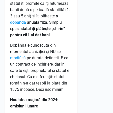
statul îți promite că îți returnează
banii după o perioadă stabilită (1,
3 sau 5 ani) și îți plătește
o
dobândă
anuală fixă
. Simplu
spus:
statul îți plătește „chirie”
pentru că i-ai dat bani
.
Dobânda e cunoscută din
momentul achiziției și NU se
modifică
pe durata deținerii. E ca
un contract de închiriere, dar în
care tu ești proprietarul și statul e
chiriașul. Cu o diferență: statul
român n-a dat țeapă la plată din
1875 încoace. Deci risc minim.
Noutatea majoră din 2024:
emisiuni lunare