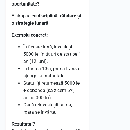
oportunitate?
E simplu:
cu disciplină, răbdare și
o strategie lunară
.
Exemplu concret:
În fiecare lună, investești
5000 lei în titluri de stat pe 1
an (12 luni).
În luna a 13-a, prima tranșă
ajunge la maturitate.
Statul îți returnează 5000 lei
+ dobânda (să zicem 6%,
adică 300 lei).
Dacă reinvestești suma,
roata se învârte.
Rezultatul?