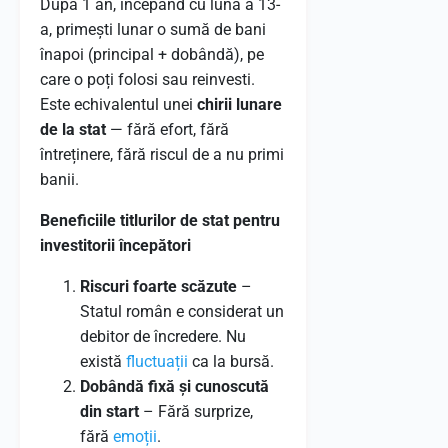
După 1 an, începând cu luna a 13-
a, primești lunar o sumă de bani
înapoi (principal + dobândă), pe
care o poți folosi sau reinvesti.
Este echivalentul unei
chirii lunare
de la stat
— fără efort, fără
întreținere, fără riscul de a nu primi
banii.
Beneficiile titlurilor de stat pentru
investitorii începători
Riscuri foarte scăzute
–
Statul român e considerat un
debitor de încredere. Nu
există
fluctuații
ca la bursă.
Dobândă fixă și cunoscută
din start
– Fără surprize,
fără
emoții
.