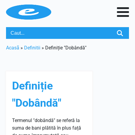
Acasã
»
Definitii
»
Definiție "Dobândă"
Definiție
"Dobândă"
Termenul "dobândă" se referă la
suma de bani plătită în plus față