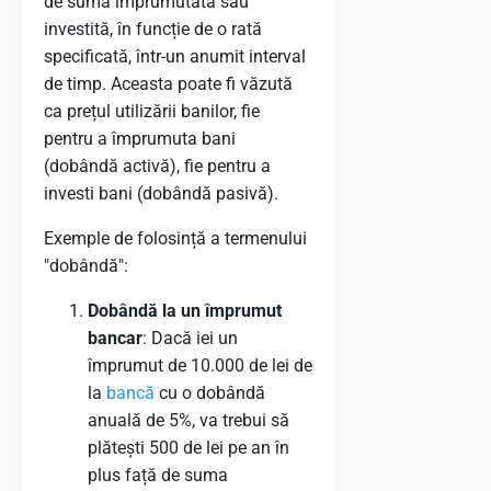
de suma împrumutată sau
investită, în funcție de o rată
specificată, într-un anumit interval
de timp. Aceasta poate fi văzută
ca prețul utilizării banilor, fie
pentru a împrumuta bani
(dobândă activă), fie pentru a
investi bani (dobândă pasivă).
Exemple de folosință a termenului
"dobândă":
Dobândă la un împrumut
bancar
: Dacă iei un
împrumut de 10.000 de lei de
la
bancă
cu o dobândă
anuală de 5%, va trebui să
plătești 500 de lei pe an în
plus față de suma