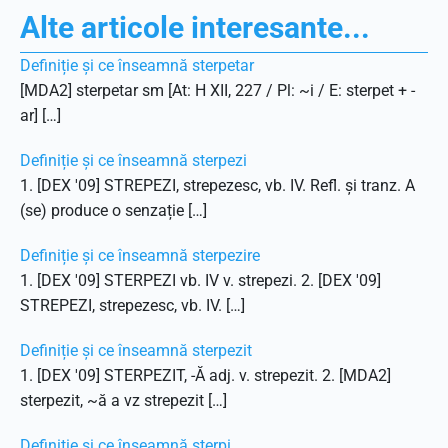
Alte articole interesante...
Definiție și ce înseamnă sterpetar
[MDA2] sterpetar sm [At: H XII, 227 / Pl: ~i / E: sterpet + -
ar] […]
Definiție și ce înseamnă sterpezi
1. [DEX '09] STREPEZI, strepezesc, vb. IV. Refl. și tranz. A
(se) produce o senzație […]
Definiție și ce înseamnă sterpezire
1. [DEX '09] STERPEZI vb. IV v. strepezi. 2. [DEX '09]
STREPEZI, strepezesc, vb. IV. […]
Definiție și ce înseamnă sterpezit
1. [DEX '09] STERPEZIT, -Ă adj. v. strepezit. 2. [MDA2]
sterpezit, ~ă a vz strepezit […]
Definiție și ce înseamnă sterpi