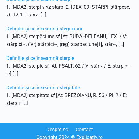
1. [MDA2] sterpi v vz stârpi 2. [DEX '09] STÂRPI, stârpesc,
vb. IV. 1. Tranz. […]
Definiție și ce înseamnă sterpiciune
1. [MDA2] sterpăciune sf [At: BUDAI-DELEANU, LEX. / V:
stârpici~, (îvr) stărpici~, (reg) stărpăciune[1], stăr~, […]
Definiție și ce înseamnă sterpie
1. [MDA2] sterpie sf [At: PSALT. 62 / V: stâr~ / E: sterp + -
ie] […]
Definiție și ce înseamnă sterpitate
1. [MDA2] sterpitate sf [At: BREZOIANU, R. 56 / Pl: ? / E:
sterp + […]
Despre noi
Contact
Copyright
2024
© Explicativ.ro