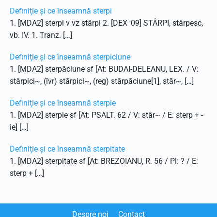
Definiție și ce înseamnă sterpi
1. [MDA2] sterpi v vz stârpi 2. [DEX '09] STÂRPI, stârpesc,
vb. IV. 1. Tranz. […]
Definiție și ce înseamnă sterpiciune
1. [MDA2] sterpăciune sf [At: BUDAI-DELEANU, LEX. / V:
stârpici~, (îvr) stărpici~, (reg) stărpăciune[1], stăr~, […]
Definiție și ce înseamnă sterpie
1. [MDA2] sterpie sf [At: PSALT. 62 / V: stâr~ / E: sterp + -
ie] […]
Definiție și ce înseamnă sterpitate
1. [MDA2] sterpitate sf [At: BREZOIANU, R. 56 / Pl: ? / E:
sterp + […]
Despre noi
Contact