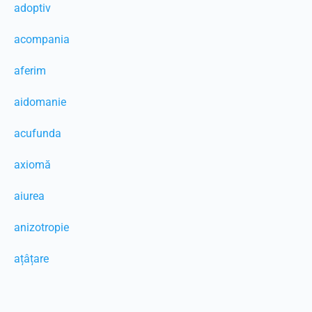
adoptiv
acompania
aferim
aidomanie
acufunda
axiomă
aiurea
anizotropie
ațâțare