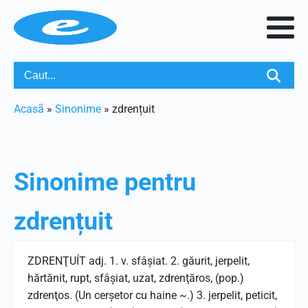
Acasã
»
Sinonime
»
zdrențuit
Sinonime pentru
zdrențuit
ZDRENŢUÍT adj. 1. v. sfâşiat. 2. găurit, jerpelit,
hărtănit, rupt, sfâşiat, uzat, zdrenţăros, (pop.)
zdrenţos. (Un cerşetor cu haine ~.) 3. jerpelit, peticit,