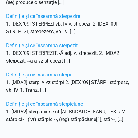
(se) produce o senzație […]
Definiție și ce înseamnă sterpezire
1. [DEX '09] STERPEZI vb. IV v. strepezi. 2. [DEX '09]
STREPEZI, strepezesc, vb. IV. […]
Definiție și ce înseamnă sterpezit
1. [DEX '09] STERPEZIT, -Ă adj. v. strepezit. 2. [MDA2]
sterpezit, ~ă a vz strepezit […]
Definiție și ce înseamnă sterpi
1. [MDA2] sterpi v vz stârpi 2. [DEX '09] STÂRPI, stârpesc,
vb. IV. 1. Tranz. […]
Definiție și ce înseamnă sterpiciune
1. [MDA2] sterpăciune sf [At: BUDAI-DELEANU, LEX. / V:
stârpici~, (îvr) stărpici~, (reg) stărpăciune[1], stăr~, […]