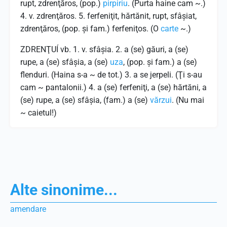
rupt, zdrenţăros, (pop.)
pirpiriu
. (Purta haine cam ~.)
4. v. zdrenţăros. 5. ferfeniţit, hărtănit, rupt, sfâşiat,
zdrenţăros, (pop. şi fam.) ferfeniţos. (O
carte
~.)
ZDRENŢUÍ vb. 1. v. sfâşia. 2. a (se) găuri, a (se)
rupe, a (se) sfâşia, a (se)
uza
, (pop. şi fam.) a (se)
flenduri. (Haina s-a ~ de tot.) 3. a se jerpeli. (Ţi s-au
cam ~ pantalonii.) 4. a (se) ferfeniţi, a (se) hărtăni, a
(se) rupe, a (se) sfâşia, (fam.) a (se)
vărzui
. (Nu mai
~ caietul!)
Alte sinonime...
amendare