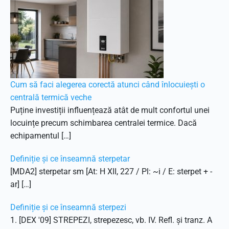
Cum să faci alegerea corectă atunci când înlocuiești o
centrală termică veche
Puține investiții influențează atât de mult confortul unei
locuințe precum schimbarea centralei termice. Dacă
echipamentul […]
Definiție și ce înseamnă sterpetar
[MDA2] sterpetar sm [At: H XII, 227 / Pl: ~i / E: sterpet + -
ar] […]
Definiție și ce înseamnă sterpezi
1. [DEX '09] STREPEZI, strepezesc, vb. IV. Refl. și tranz. A