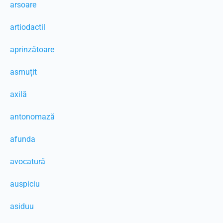
arsoare
artiodactil
aprinzătoare
asmuțit
axilă
antonomază
afunda
avocatură
auspiciu
asiduu