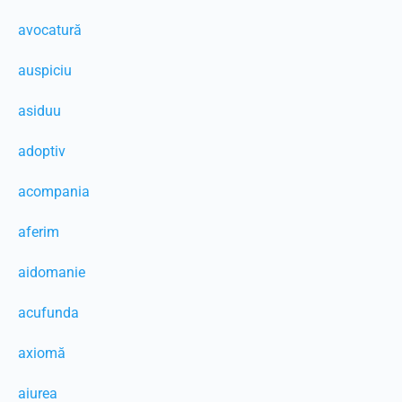
avocatură
auspiciu
asiduu
adoptiv
acompania
aferim
aidomanie
acufunda
axiomă
aiurea