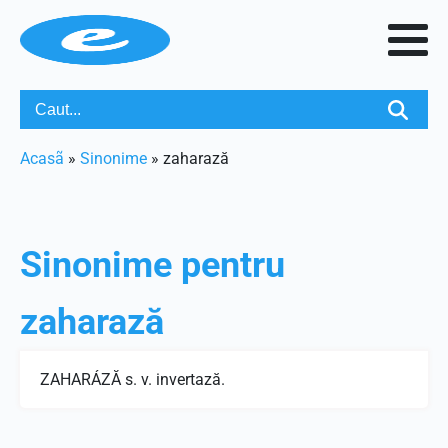
Acasã
»
Sinonime
»
zaharază
Sinonime pentru
zaharază
ZAHARÁZĂ s. v. invertază.