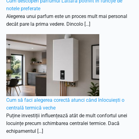
Cum descoperi parfumul Lattafa potrivit în funcție de
notele preferate
Alegerea unui parfum este un proces mult mai personal
decât pare la prima vedere. Dincolo […]
Cum să faci alegerea corectă atunci când înlocuiești o
centrală termică veche
Puține investiții influențează atât de mult confortul unei
locuințe precum schimbarea centralei termice. Dacă
echipamentul […]