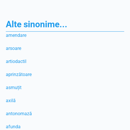
Alte sinonime...
amendare
arsoare
artiodactil
aprinzătoare
asmuțit
axilă
antonomază
afunda