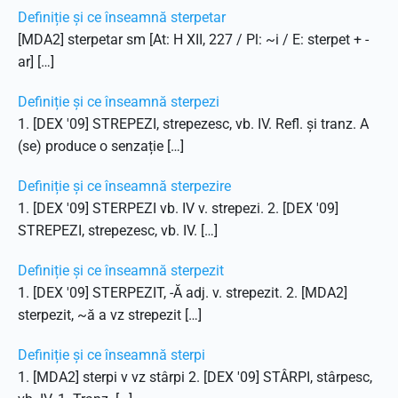
Definiție și ce înseamnă sterpetar
[MDA2] sterpetar sm [At: H XII, 227 / Pl: ~i / E: sterpet + -
ar] […]
Definiție și ce înseamnă sterpezi
1. [DEX '09] STREPEZI, strepezesc, vb. IV. Refl. și tranz. A
(se) produce o senzație […]
Definiție și ce înseamnă sterpezire
1. [DEX '09] STERPEZI vb. IV v. strepezi. 2. [DEX '09]
STREPEZI, strepezesc, vb. IV. […]
Definiție și ce înseamnă sterpezit
1. [DEX '09] STERPEZIT, -Ă adj. v. strepezit. 2. [MDA2]
sterpezit, ~ă a vz strepezit […]
Definiție și ce înseamnă sterpi
1. [MDA2] sterpi v vz stârpi 2. [DEX '09] STÂRPI, stârpesc,