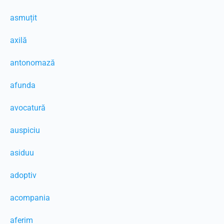
asmuțit
axilă
antonomază
afunda
avocatură
auspiciu
asiduu
adoptiv
acompania
aferim