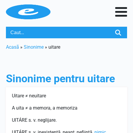
Acasã
»
Sinonime
»
uitare
Sinonime pentru
uitare
Uitare ≠ neuitare
A uita ≠ a memora, a memoriza
UITÁRE s. v. neglijare.
UITÁRE s. v. inexistenţă, neant, nefiinţă,
nimic
.