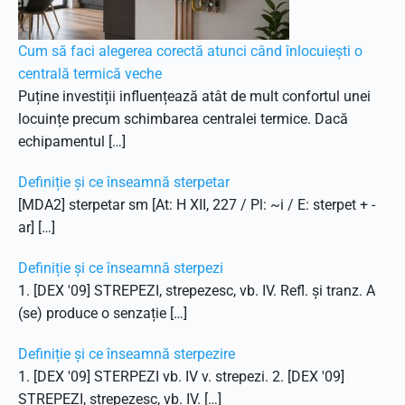
Cum să faci alegerea corectă atunci când înlocuiești o
centrală termică veche
Puține investiții influențează atât de mult confortul unei
locuințe precum schimbarea centralei termice. Dacă
echipamentul […]
Definiție și ce înseamnă sterpetar
[MDA2] sterpetar sm [At: H XII, 227 / Pl: ~i / E: sterpet + -
ar] […]
Definiție și ce înseamnă sterpezi
1. [DEX '09] STREPEZI, strepezesc, vb. IV. Refl. și tranz. A
(se) produce o senzație […]
Definiție și ce înseamnă sterpezire
1. [DEX '09] STERPEZI vb. IV v. strepezi. 2. [DEX '09]
STREPEZI, strepezesc, vb. IV. […]