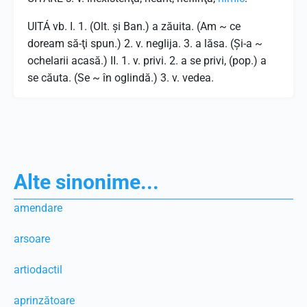
UITÁ vb. I. 1. (Olt. şi Ban.) a zăuita. (Am ~ ce
doream să-ţi spun.) 2. v. neglija. 3. a lăsa. (Şi-a ~
ochelarii acasă.) II. 1. v. privi. 2. a se privi, (pop.) a
se căuta. (Se ~ în oglindă.) 3. v. vedea.
Alte sinonime...
amendare
arsoare
artiodactil
aprinzătoare