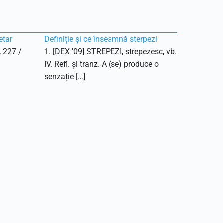
etar
Definiție și ce înseamnă sterpezi
, 227 /
1. [DEX '09] STREPEZI, strepezesc, vb.
IV. Refl. și tranz. A (se) produce o
senzație […]