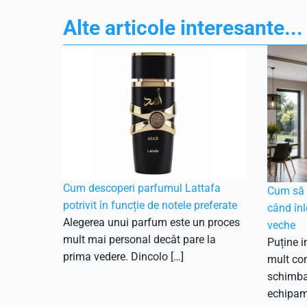
Alte articole interesante...
Cum descoperi parfumul Lattafa
Cum să f
potrivit în funcție de notele preferate
când înl
Alegerea unui parfum este un proces
veche
mult mai personal decât pare la
Puține i
prima vedere. Dincolo […]
mult con
schimbar
echipam