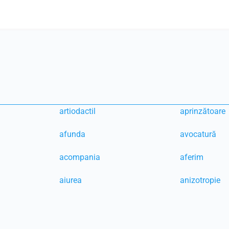
artiodactil
aprinzătoare
afunda
avocatură
acompania
aferim
aiurea
anizotropie