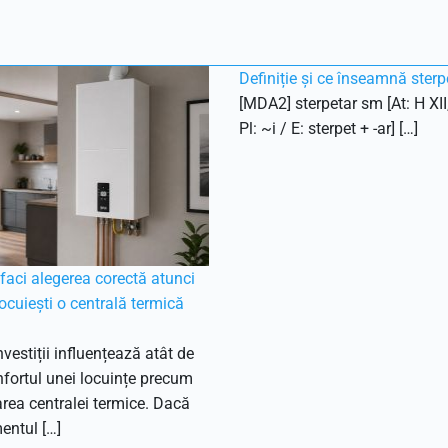
Definiție și ce înseamnă sterp
[MDA2] sterpetar sm [At: H XII
Pl: ~i / E: sterpet + -ar] […]
aci alegerea corectă atunci
ocuiești o centrală termică
nvestiții influențează atât de
fortul unei locuințe precum
ea centralei termice. Dacă
entul […]