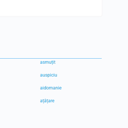
asmuțit
auspiciu
aidomanie
ațâțare