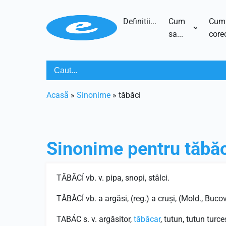
Definitii...
Cum
Cum
sa...
corec
Acasã
»
Sinonime
»
tăbăci
Sinonime pentru
tăbă
TĂBĂCÍ vb. v. pipa, snopi, stâlci.
TĂBĂCÍ vb. a argăsi, (reg.) a cruşi, (Mold., Bucov.
TABÁC s. v. argăsitor,
tăbăcar
, tutun, tutun turce