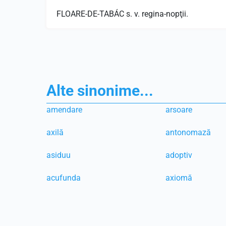
FLOARE-DE-TABÁC s. v. regina-nopţii.
Alte sinonime...
amendare
arsoare
axilă
antonomază
asiduu
adoptiv
acufunda
axiomă