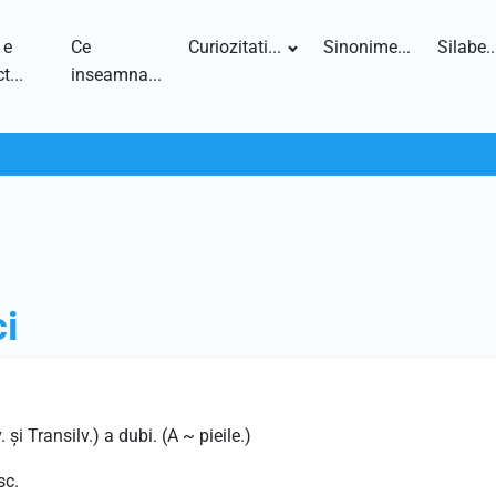
 e
Ce
Curiozitati...
Sinonime...
Silabe..
t...
inseamna...
ci
 şi Transilv.) a dubi. (A ~ pieile.)
sc.