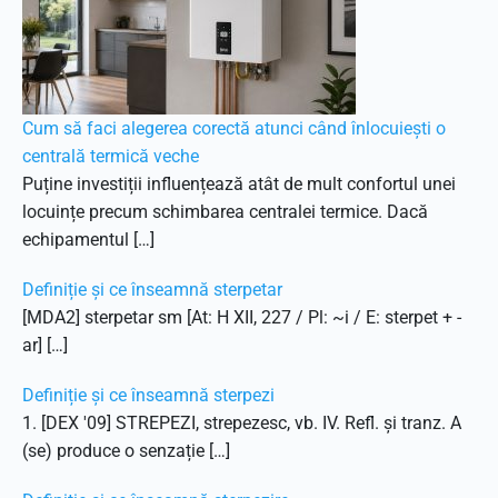
Cum să faci alegerea corectă atunci când înlocuiești o
centrală termică veche
Puține investiții influențează atât de mult confortul unei
locuințe precum schimbarea centralei termice. Dacă
echipamentul […]
Definiție și ce înseamnă sterpetar
[MDA2] sterpetar sm [At: H XII, 227 / Pl: ~i / E: sterpet + -
ar] […]
Definiție și ce înseamnă sterpezi
1. [DEX '09] STREPEZI, strepezesc, vb. IV. Refl. și tranz. A
(se) produce o senzație […]