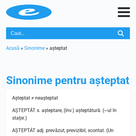
Acasã
»
Sinonime
»
așteptat
Sinonime pentru
așteptat
Aşteptat ≠ neaşteptat
AŞTEPTÁT s. aşteptare, (înv.) aşteptătură. (~ul în
staţie.)
AŞTEPTÁT adj. prevăzut, previzibil, scontat. (Un