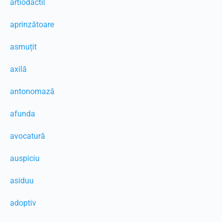
artiodactil
aprinzătoare
asmuțit
axilă
antonomază
afunda
avocatură
auspiciu
asiduu
adoptiv