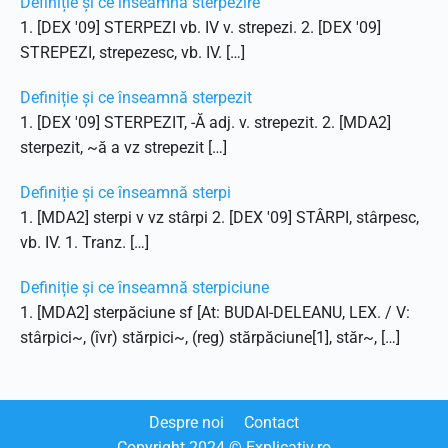
Definiție și ce înseamnă sterpezire
1. [DEX '09] STERPEZI vb. IV v. strepezi. 2. [DEX '09]
STREPEZI, strepezesc, vb. IV. […]
Definiție și ce înseamnă sterpezit
1. [DEX '09] STERPEZIT, -Ă adj. v. strepezit. 2. [MDA2]
sterpezit, ~ă a vz strepezit […]
Definiție și ce înseamnă sterpi
1. [MDA2] sterpi v vz stârpi 2. [DEX '09] STÂRPI, stârpesc,
vb. IV. 1. Tranz. […]
Definiție și ce înseamnă sterpiciune
1. [MDA2] sterpăciune sf [At: BUDAI-DELEANU, LEX. / V:
stârpici~, (îvr) stărpici~, (reg) stărpăciune[1], stăr~, […]
Despre noi
Contact
Copyright
2024
© Explicativ.ro