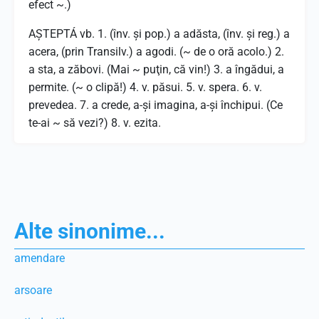
efect ~.)
AŞTEPTÁ vb. 1. (înv. şi pop.) a adăsta, (înv. şi reg.) a
acera, (prin Transilv.) a agodi. (~ de o oră acolo.) 2.
a sta, a zăbovi. (Mai ~ puţin, că vin!) 3. a îngădui, a
permite. (~ o clipă!) 4. v. păsui. 5. v. spera. 6. v.
prevedea. 7. a crede, a-şi imagina, a-şi închipui. (Ce
te-ai ~ să vezi?) 8. v. ezita.
Alte sinonime...
amendare
arsoare