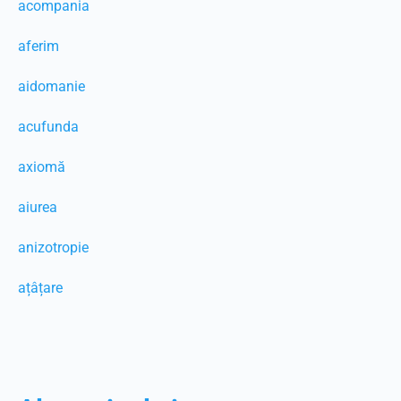
acompania
aferim
aidomanie
acufunda
axiomă
aiurea
anizotropie
ațâțare