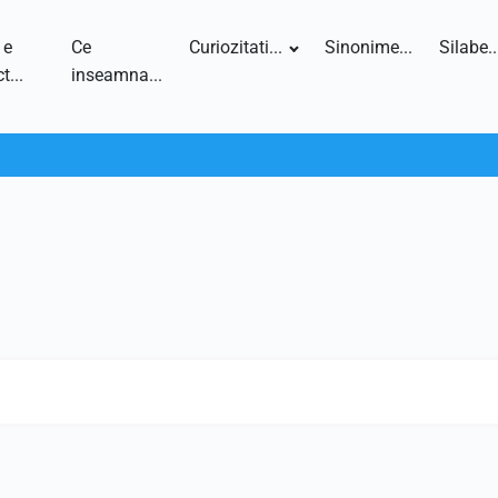
 e
Ce
Curiozitati...
Sinonime...
Silabe..
t...
inseamna...