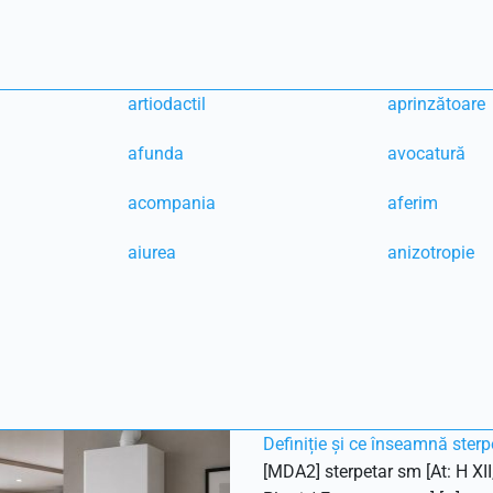
artiodactil
aprinzătoare
afunda
avocatură
acompania
aferim
aiurea
anizotropie
Definiție și ce înseamnă sterp
[MDA2] sterpetar sm [At: H XII