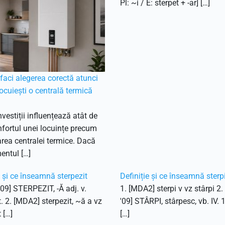
Pl: ~i / E: sterpet + -ar] […]
aci alegerea corectă atunci
ocuiești o centrală termică
nvestiții influențează atât de
fortul unei locuințe precum
ea centralei termice. Dacă
entul […]
e și ce înseamnă sterpezit
Definiție și ce înseamnă sterp
'09] STERPEZIT, -Ă adj. v.
1. [MDA2] sterpi v vz stârpi 2
t. 2. [MDA2] sterpezit, ~ă a vz
'09] STÂRPI, stârpesc, vb. IV. 
 […]
[…]