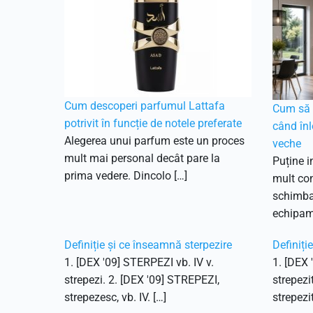
Cum descoperi parfumul Lattafa
Cum să f
potrivit în funcție de notele preferate
când înl
Alegerea unui parfum este un proces
veche
mult mai personal decât pare la
Puține i
prima vedere. Dincolo […]
mult con
schimbar
echipam
Definiție și ce înseamnă sterpezire
Definiți
1. [DEX '09] STERPEZI vb. IV v.
1. [DEX 
strepezi. 2. [DEX '09] STREPEZI,
strepezi
strepezesc, vb. IV. […]
strepezit