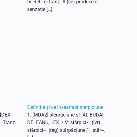
IV. Refl. și tranz. A (se) produce o
senzație […]
i
Definiție și ce înseamnă sterpiciune
. [DEX
1. [MDA2] sterpăciune sf [At: BUDAI-
1. Tranz.
DELEANU, LEX. / V: stârpici~, (îvr)
stărpici~, (reg) stărpăciune[1], stăr~,