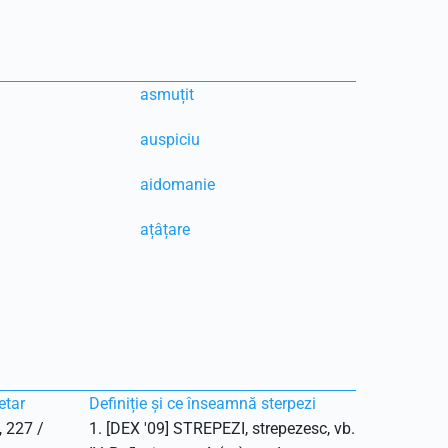
asmuțit
auspiciu
aidomanie
ațâțare
etar
Definiție și ce înseamnă sterpezi
, 227 /
1. [DEX '09] STREPEZI, strepezesc, vb.