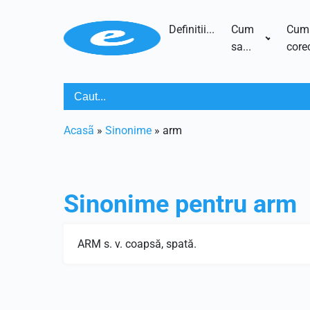
Definitii...
Cum
Cum
sa...
corec
Acasã
»
Sinonime
»
arm
Sinonime pentru
arm
ARM s. v. coapsă, spată.