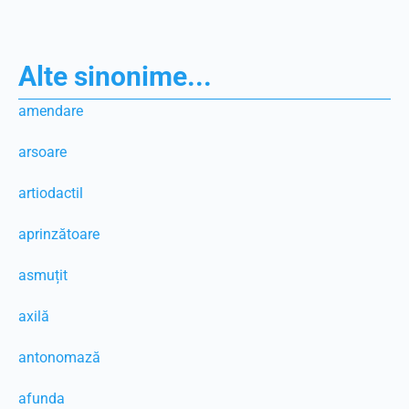
Alte sinonime...
amendare
arsoare
artiodactil
aprinzătoare
asmuțit
axilă
antonomază
afunda