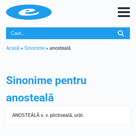
Acasã
»
Sinonime
»
anosteală
Sinonime pentru
anosteală
ANOSTEÁLĂ s. v. plictiseală, urât.