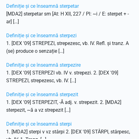
Definiție și ce înseamnă sterpetar
[MDA2] sterpetar sm [At: H XII, 227 / Pl: ~i / E: sterpet + -
ar] […]
Definiție și ce înseamnă sterpezi
1. [DEX '09] STREPEZI, strepezesc, vb. IV. Refl. și tranz. A
(se) produce o senzație […]
Definiție și ce înseamnă sterpezire
1. [DEX '09] STERPEZI vb. IV v. strepezi. 2. [DEX '09]
STREPEZI, strepezesc, vb. IV. […]
Definiție și ce înseamnă sterpezit
1. [DEX '09] STERPEZIT, -Ă adj. v. strepezit. 2. [MDA2]
sterpezit, ~ă a vz strepezit […]
Definiție și ce înseamnă sterpi
1. [MDA2] sterpi v vz stârpi 2. [DEX '09] STÂRPI, stârpesc,