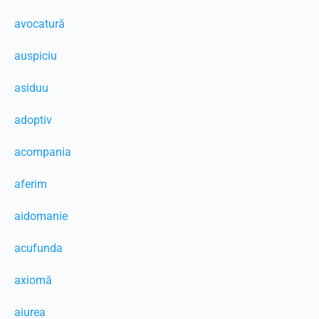
avocatură
auspiciu
asiduu
adoptiv
acompania
aferim
aidomanie
acufunda
axiomă
aiurea