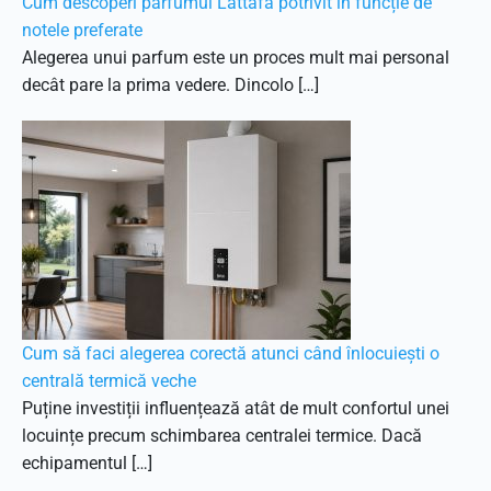
Cum descoperi parfumul Lattafa potrivit în funcție de
notele preferate
Alegerea unui parfum este un proces mult mai personal
decât pare la prima vedere. Dincolo […]
Cum să faci alegerea corectă atunci când înlocuiești o
centrală termică veche
Puține investiții influențează atât de mult confortul unei
locuințe precum schimbarea centralei termice. Dacă
echipamentul […]