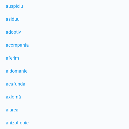
auspiciu
asiduu
adoptiv
acompania
aferim
aidomanie
acufunda
axiomă
aiurea
anizotropie