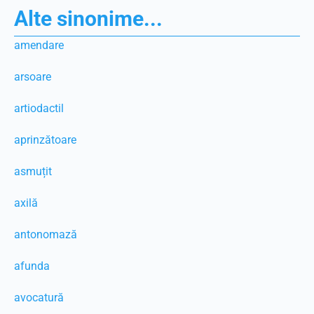
Alte sinonime...
amendare
arsoare
artiodactil
aprinzătoare
asmuțit
axilă
antonomază
afunda
avocatură