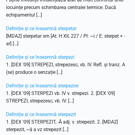
locuințe precum schimbarea centralei termice. Dacă
echipamentul […]
Definiție și ce înseamnă sterpetar
[MDA2] sterpetar sm [At: H XII, 227 / Pl: ~i / E: sterpet + -
ar] […]
Definiție și ce înseamnă sterpezi
1. [DEX '09] STREPEZI, strepezesc, vb. IV. Refl. și tranz. A
(se) produce o senzație […]
Definiție și ce înseamnă sterpezire
1. [DEX '09] STERPEZI vb. IV v. strepezi. 2. [DEX '09]
STREPEZI, strepezesc, vb. IV. […]
Definiție și ce înseamnă sterpezit
1. [DEX '09] STERPEZIT, -Ă adj. v. strepezit. 2. [MDA2]
sterpezit, ~ă a vz strepezit […]