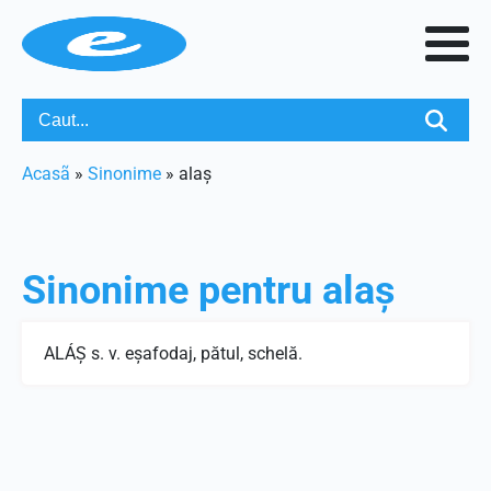
Acasã
»
Sinonime
»
alaș
Sinonime pentru
alaș
ALÁŞ s. v. eşafodaj, pătul, schelă.