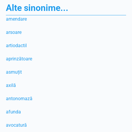
Alte sinonime...
amendare
arsoare
artiodactil
aprinzătoare
asmuțit
axilă
antonomază
afunda
avocatură