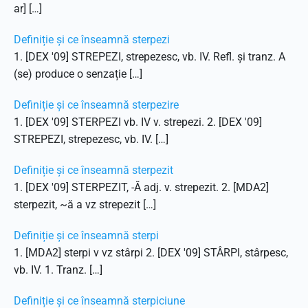
ar] […]
Definiție și ce înseamnă sterpezi
1. [DEX '09] STREPEZI, strepezesc, vb. IV. Refl. și tranz. A
(se) produce o senzație […]
Definiție și ce înseamnă sterpezire
1. [DEX '09] STERPEZI vb. IV v. strepezi. 2. [DEX '09]
STREPEZI, strepezesc, vb. IV. […]
Definiție și ce înseamnă sterpezit
1. [DEX '09] STERPEZIT, -Ă adj. v. strepezit. 2. [MDA2]
sterpezit, ~ă a vz strepezit […]
Definiție și ce înseamnă sterpi
1. [MDA2] sterpi v vz stârpi 2. [DEX '09] STÂRPI, stârpesc,
vb. IV. 1. Tranz. […]
Definiție și ce înseamnă sterpiciune