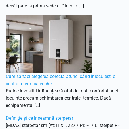
decât pare la prima vedere. Dincolo […]
Cum să faci alegerea corectă atunci când înlocuiești o
centrală termică veche
Puține investiții influențează atât de mult confortul unei
locuințe precum schimbarea centralei termice. Dacă
echipamentul […]
Definiție și ce înseamnă sterpetar
[MDA2] sterpetar sm [At: H XII, 227 / Pl: ~i / E: sterpet + -