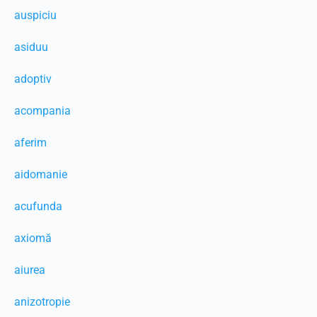
auspiciu
asiduu
adoptiv
acompania
aferim
aidomanie
acufunda
axiomă
aiurea
anizotropie