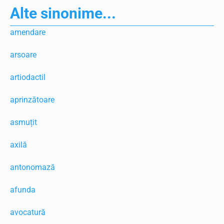
Alte sinonime...
amendare
arsoare
artiodactil
aprinzătoare
asmuțit
axilă
antonomază
afunda
avocatură