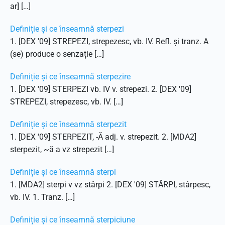
ar] […]
Definiție și ce înseamnă sterpezi
1. [DEX '09] STREPEZI, strepezesc, vb. IV. Refl. și tranz. A
(se) produce o senzație […]
Definiție și ce înseamnă sterpezire
1. [DEX '09] STERPEZI vb. IV v. strepezi. 2. [DEX '09]
STREPEZI, strepezesc, vb. IV. […]
Definiție și ce înseamnă sterpezit
1. [DEX '09] STERPEZIT, -Ă adj. v. strepezit. 2. [MDA2]
sterpezit, ~ă a vz strepezit […]
Definiție și ce înseamnă sterpi
1. [MDA2] sterpi v vz stârpi 2. [DEX '09] STÂRPI, stârpesc,
vb. IV. 1. Tranz. […]
Definiție și ce înseamnă sterpiciune