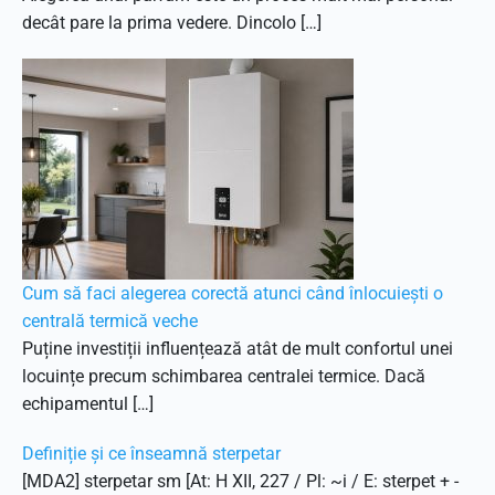
decât pare la prima vedere. Dincolo […]
Cum să faci alegerea corectă atunci când înlocuiești o
centrală termică veche
Puține investiții influențează atât de mult confortul unei
locuințe precum schimbarea centralei termice. Dacă
echipamentul […]
Definiție și ce înseamnă sterpetar
[MDA2] sterpetar sm [At: H XII, 227 / Pl: ~i / E: sterpet + -