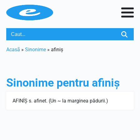
Acasã
»
Sinonime
»
afiniș
Sinonime pentru
afiniș
AFINÍŞ s. afinet. (Un ~ la marginea pădurii.)