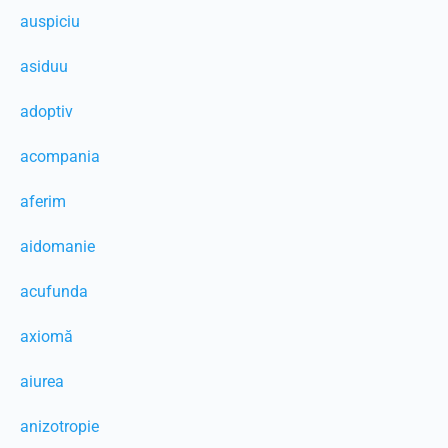
auspiciu
asiduu
adoptiv
acompania
aferim
aidomanie
acufunda
axiomă
aiurea
anizotropie