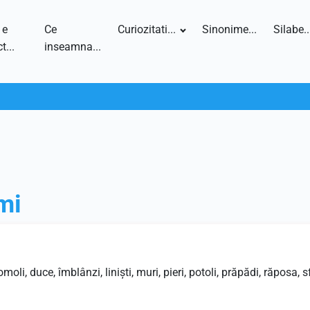
 e
Ce
Curiozitati...
Sinonime...
Silabe..
t...
inseamna...
mi
li, duce, îmblânzi, linişti, muri, pieri, potoli, prăpădi, răposa, 