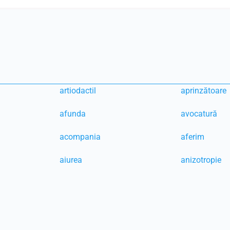
artiodactil
aprinzătoare
afunda
avocatură
acompania
aferim
aiurea
anizotropie