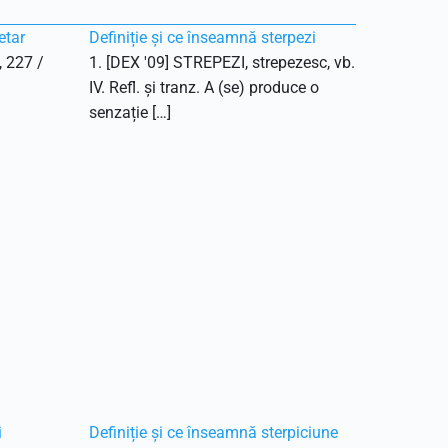
etar
Definiție și ce înseamnă sterpezi
, 227 /
1. [DEX '09] STREPEZI, strepezesc, vb.
IV. Refl. și tranz. A (se) produce o
senzație […]
i
Definiție și ce înseamnă sterpiciune