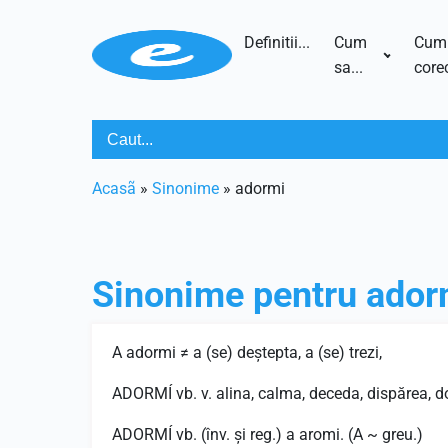
Definitii...
Cum
Cum
sa...
corec
Acasã
»
Sinonime
»
adormi
Sinonime pentru
ador
A adormi ≠ a (se) deştepta, a (se) trezi,
ADORMÍ vb. v. alina, calma, deceda, dispărea, domo
ADORMÍ vb. (înv. şi reg.) a aromi. (A ~ greu.)