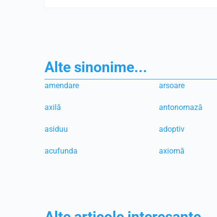
Alte sinonime...
amendare
arsoare
axilă
antonomază
asiduu
adoptiv
acufunda
axiomă
Alte articole interesante...