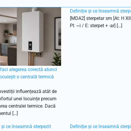
Definiție și ce înseamnă sterp
[MDA2] sterpetar sm [At: H XII
Pl: ~i / E: sterpet + -ar] […]
aci alegerea corectă atunci
ocuiești o centrală termică
nvestiții influențează atât de
fortul unei locuințe precum
ea centralei termice. Dacă
entul […]
e și ce înseamnă sterpezit
Definiție și ce înseamnă sterp