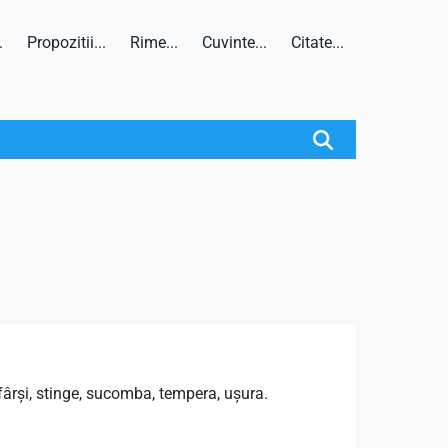
.
Propozitii...
Rime...
Cuvinte...
Citate...
sfârşi, stinge, sucomba, tempera, uşura.