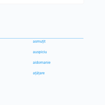
asmuțit
auspiciu
aidomanie
ațâțare