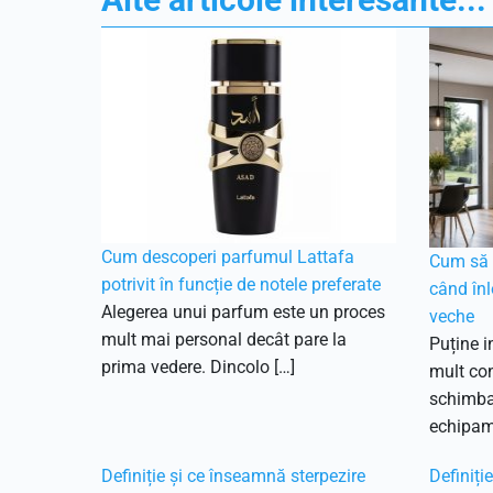
Cum descoperi parfumul Lattafa
Cum să f
potrivit în funcție de notele preferate
când înl
Alegerea unui parfum este un proces
veche
mult mai personal decât pare la
Puține i
prima vedere. Dincolo […]
mult con
schimbar
echipam
Definiție și ce înseamnă sterpezire
Definiți