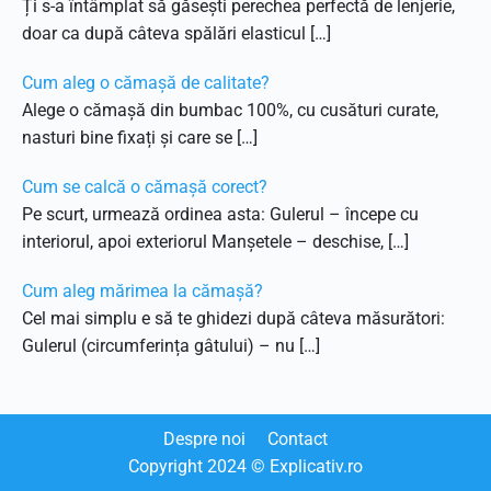
Ți s-a întâmplat să găsești perechea perfectă de lenjerie,
doar ca după câteva spălări elasticul […]
Cum aleg o cămașă de calitate?
Alege o cămașă din bumbac 100%, cu cusături curate,
nasturi bine fixați și care se […]
Cum se calcă o cămașă corect?
Pe scurt, urmează ordinea asta: Gulerul – începe cu
interiorul, apoi exteriorul Manșetele – deschise, […]
Cum aleg mărimea la cămașă?
Cel mai simplu e să te ghidezi după câteva măsurători:
Gulerul (circumferința gâtului) – nu […]
Despre noi
Contact
Copyright
2024
© Explicativ.ro