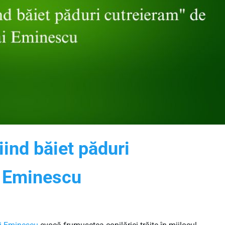
iind băiet păduri
i Eminescu