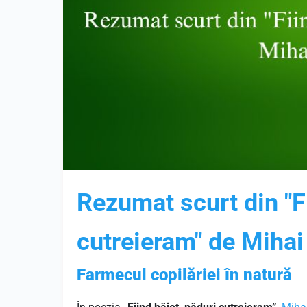
Rezumat scurt din "F
cutreieram" de Miha
Farmecul copilăriei în natură