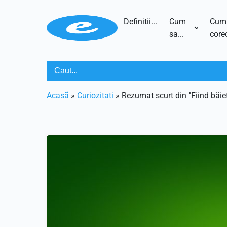
Definitii...
Cum
Cum
sa...
corec
Acasã
»
Curiozitati
»
Rezumat scurt din "Fiind băi