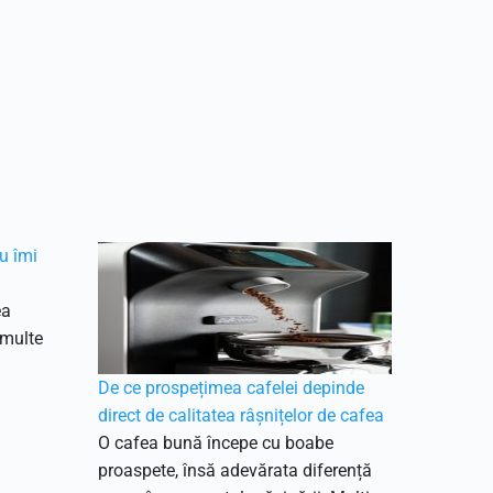
u îmi
ea
 multe
De ce prospețimea cafelei depinde
direct de calitatea râșnițelor de cafea
O cafea bună începe cu boabe
proaspete, însă adevărata diferență