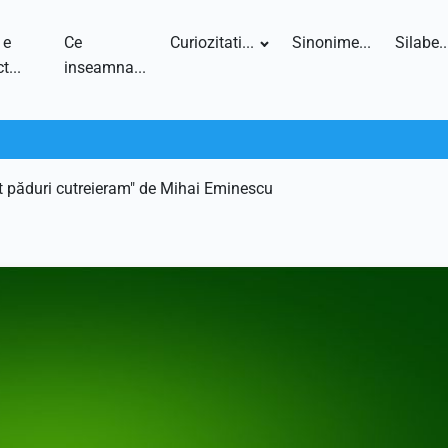
 e
Ce
Curiozitati...
Sinonime...
Silabe..
t...
inseamna...
et păduri cutreieram" de Mihai Eminescu