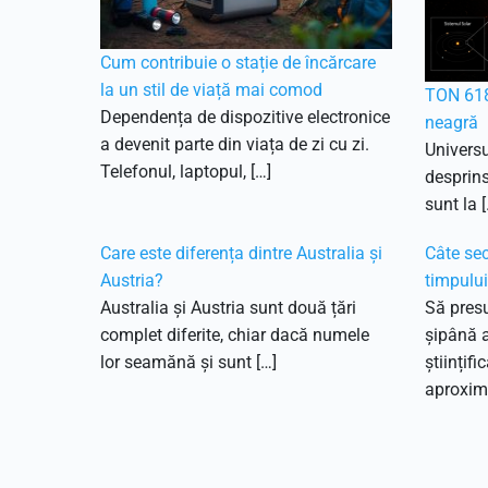
Cum contribuie o stație de încărcare
la un stil de viață mai comod
TON 618
Dependența de dispozitive electronice
neagră
a devenit parte din viața de zi cu zi.
Universu
Telefonul, laptopul, […]
desprins
sunt la [
Care este diferența dintre Australia și
Câte sec
Austria?
timpulu
Australia și Austria sunt două țări
Să pres
complet diferite, chiar dacă numele
șipână 
lor seamănă și sunt […]
științifi
aproxima