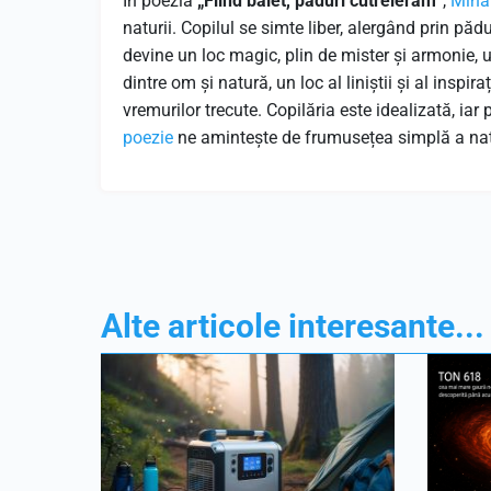
În poezia
„Fiind băiet, păduri cutreieram”
,
Miha
naturii. Copilul se simte liber, alergând prin păd
devine un loc magic, plin de mister și armonie, u
dintre om și natură, un loc al liniștii și al inspir
vremurilor trecute. Copilăria este idealizată, ia
poezie
ne amintește de frumusețea simplă a natur
Alte articole interesante...