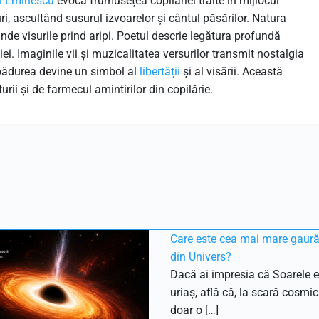
i Eminescu
evocă frumusețea copilăriei trăite în mijlocul
uri, ascultând susurul izvoarelor și cântul păsărilor. Natura
nde visurile prind aripi. Poetul descrie legătura profundă
ației. Imaginile vii și muzicalitatea versurilor transmit nostalgia
r pădurea devine un simbol al
libertății
și al visării. Această
ii și de farmecul amintirilor din copilărie.
Care este cea mai mare gaur
din Univers?
Dacă ai impresia că Soarele e
uriaș, află că, la scară cosmic
doar o […]