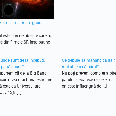
 – cea mai mare gaură
l este plin de obiecte care par
e din filmele SF, însă puține
…]
unde sunt de la începutul
Ce trebuie să mănânc că să n
i până acum?
mai albească părul?
upunem că de la Big Bang
Nu poți preveni complet albir
acum, cea mai bună estimare
părului, deoarece de cele mai
că este că Universul are
ori este influențată de […]
tiv 13,8 […]