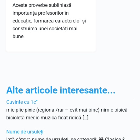
Aceste proverbe subliniază
importanța profesorilor în
educație, formarea caracterelor și
construirea unei societăți mai
bune.
Alte articole interesante...
Cuvinte cu "ic"
mic plic pixic (regional/rar – evit mai bine) nimic pisică
bicicletă medic muzică ficat ridică […]
Nume de ursuleți
Iată câteva nume de ursuleți, pe categorii: 🧸 Clasice &