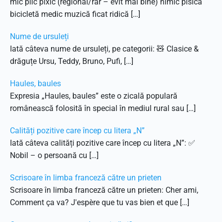
mic plic pixic (regional/rar – evit mai bine) nimic pisică
bicicletă medic muzică ficat ridică […]
Nume de ursuleți
Iată câteva nume de ursuleți, pe categorii: 🧸 Clasice &
drăguțe Ursu, Teddy, Bruno, Pufi, […]
Haules, baules
Expresia „Haules, baules” este o zicală populară
românească folosită în special în mediul rural sau […]
Calități pozitive care încep cu litera „N”
Iată câteva calități pozitive care încep cu litera „N”: ✅
Nobil – o persoană cu […]
Scrisoare în limba franceză către un prieten
Scrisoare în limba franceză către un prieten: Cher ami,
Comment ça va? J'espère que tu vas bien et que […]