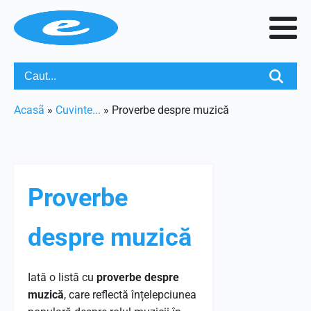
Acasã
»
Cuvinte...
»
Proverbe despre muzică
Proverbe
despre muzică
Iată o listă cu
proverbe despre
muzică
, care reflectă înțelepciunea