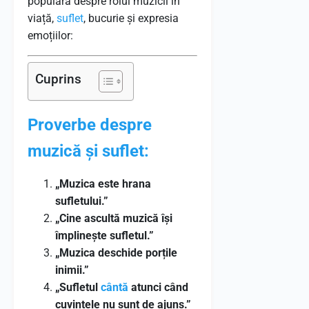
populară despre rolul muzicii în
viață,
suflet
, bucurie și expresia
emoțiilor:
Cuprins
Proverbe despre
muzică și suflet:
„Muzica este hrana
sufletului.”
„Cine ascultă muzică își
împlinește sufletul.”
„Muzica deschide porțile
inimii.”
„Sufletul
cântă
atunci când
cuvintele nu sunt de ajuns.”