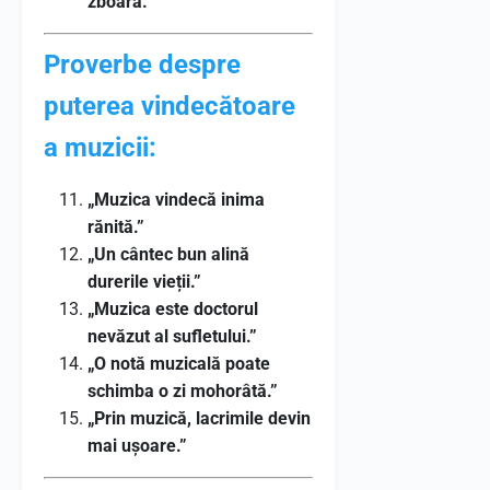
zboară.”
Proverbe despre
puterea vindecătoare
a muzicii:
„Muzica vindecă inima
rănită.”
„Un cântec bun alină
durerile vieții.”
„Muzica este doctorul
nevăzut al sufletului.”
„O notă muzicală poate
schimba o zi mohorâtă.”
„Prin muzică, lacrimile devin
mai ușoare.”