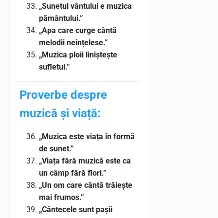
„Sunetul vântului e muzica
pământului.”
„Apa care curge cântă
melodii neînțelese.”
„Muzica ploii liniștește
sufletul.”
Proverbe despre
muzică și viață:
„Muzica este viața în formă
de sunet.”
„Viața fără muzică este ca
un câmp fără flori.”
„Un om care cântă trăiește
mai frumos.”
„Cântecele sunt pașii