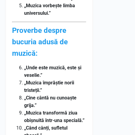
„Muzica vorbește limba
universului.”
Proverbe despre
bucuria adusă de
muzică:
„Unde este muzică, este și
veselie.”
„Muzica împrăștie norii
tristeții.”
„Cine cântă nu cunoaște
grija.”
„Muzica transformă ziua
obișnuită într-una specială.”
„Când cânți, sufletul