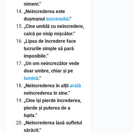
nimeni.”
„Neîncrederea este
dușmanul
succesului
.”
„Cine umblă cu neîncredere,
calcă pe nisip mișcător.”
„Lipsa de încredere face
lucrurile simple să pară
imposibile.”
„Un om neîncrezător vede
doar umbre, chiar și pe
lumină
.”
„Neîncrederea în alții
arată
neîncrederea în sine.”
„Cine își pierde încrederea,
pierde și puterea de a
lupta.”
„Neîncrederea lasă sufletul
sărăcit.”