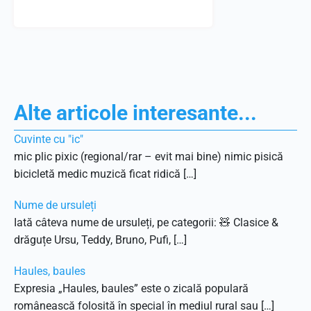
Alte articole interesante...
Cuvinte cu "ic"
mic plic pixic (regional/rar – evit mai bine) nimic pisică
bicicletă medic muzică ficat ridică […]
Nume de ursuleți
Iată câteva nume de ursuleți, pe categorii: 🧸 Clasice &
drăguțe Ursu, Teddy, Bruno, Pufi, […]
Haules, baules
Expresia „Haules, baules” este o zicală populară
românească folosită în special în mediul rural sau […]