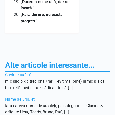
„Durerea nu se uită, dar se
învață.”
„Fără durere, nu există
progres.”
Alte articole interesante...
Cuvinte cu "ic"
mic plic pixic (regional/rar – evit mai bine) nimic pisică
bicicletă medic muzică ficat ridică […]
Nume de ursuleți
Iată câteva nume de ursuleți, pe categorii: 🧸 Clasice &
drăguțe Ursu, Teddy, Bruno, Pufi, […]