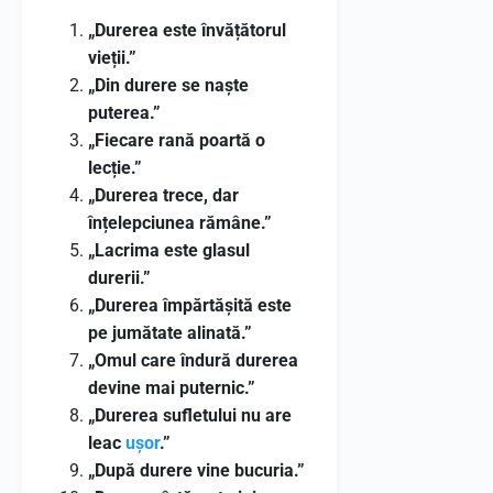
„Durerea este învățătorul
vieții.”
„Din durere se naște
puterea.”
„Fiecare rană poartă o
lecție.”
„Durerea trece, dar
înțelepciunea rămâne.”
„Lacrima este glasul
durerii.”
„Durerea împărtășită este
pe jumătate alinată.”
„Omul care îndură durerea
devine mai puternic.”
„Durerea sufletului nu are
leac
ușor
.”
„După durere vine bucuria.”