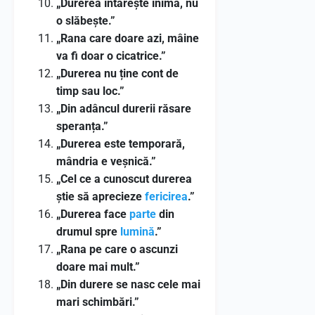
„Durerea întărește inima, nu
o slăbește.”
„Rana care doare azi, mâine
va fi doar o cicatrice.”
„Durerea nu ține cont de
timp sau loc.”
„Din adâncul durerii răsare
speranța.”
„Durerea este temporară,
mândria e veșnică.”
„Cel ce a cunoscut durerea
știe să aprecieze
fericirea
.”
„Durerea face
parte
din
drumul spre
lumină
.”
„Rana pe care o ascunzi
doare mai mult.”
„Din durere se nasc cele mai
mari schimbări.”