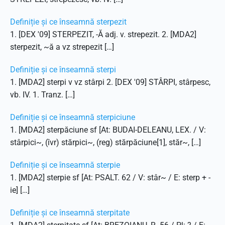
Definiție și ce înseamnă sterpezit
1. [DEX '09] STERPEZIT, -Ă adj. v. strepezit. 2. [MDA2]
sterpezit, ~ă a vz strepezit […]
Definiție și ce înseamnă sterpi
1. [MDA2] sterpi v vz stârpi 2. [DEX '09] STÂRPI, stârpesc,
vb. IV. 1. Tranz. […]
Definiție și ce înseamnă sterpiciune
1. [MDA2] sterpăciune sf [At: BUDAI-DELEANU, LEX. / V:
stârpici~, (îvr) stărpici~, (reg) stărpăciune[1], stăr~, […]
Definiție și ce înseamnă sterpie
1. [MDA2] sterpie sf [At: PSALT. 62 / V: stâr~ / E: sterp + -
ie] […]
Definiție și ce înseamnă sterpitate