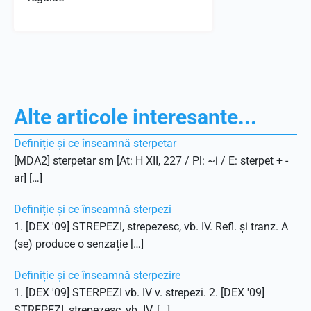
Alte articole interesante...
Definiție și ce înseamnă sterpetar
[MDA2] sterpetar sm [At: H XII, 227 / Pl: ~i / E: sterpet + -
ar] […]
Definiție și ce înseamnă sterpezi
1. [DEX '09] STREPEZI, strepezesc, vb. IV. Refl. și tranz. A
(se) produce o senzație […]
Definiție și ce înseamnă sterpezire
1. [DEX '09] STERPEZI vb. IV v. strepezi. 2. [DEX '09]
STREPEZI, strepezesc, vb. IV. […]