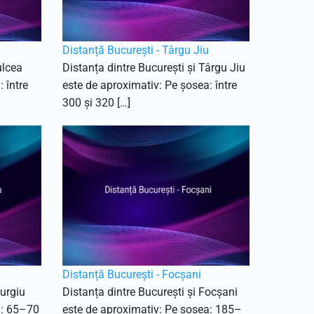
Distanță București - Târgu Jiu
ulcea
Distanța dintre București și Târgu Jiu
 între
este de aproximativ: Pe șosea: între
300 și 320 […]
Distanță București - Focșani
iurgiu
Distanța dintre București și Focșani
a: 65–70
este de aproximativ: Pe șosea: 185–