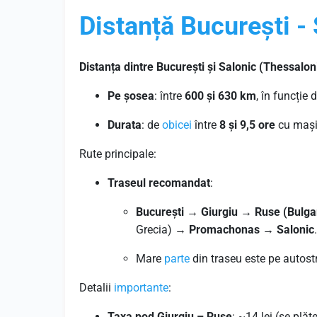
Distanță București -
Distanța dintre București și Salonic (Thessaloni
Pe șosea
: între
600 și 630 km
, în funcție 
Durata
: de
obicei
între
8 și 9,5 ore
cu mașin
Rute principale:
Traseul recomandat
:
București → Giurgiu → Ruse (Bulga
Grecia) →
Promachonas
→
Salonic
.
Mare
parte
din traseu este pe autost
Detalii
importante
:
Taxa pod Giurgiu – Ruse
: ~14 lei (se plăt