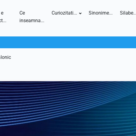
 e
Ce
Curiozitati...
Sinonime...
Silabe..
t...
inseamna...
alonic