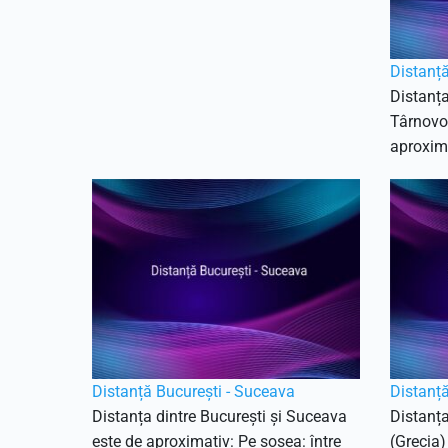
Distanță
Distanța
Târnovo 
aproxima
Distanță București - Suceava
Distanță
Distanța dintre București și Suceava
Distanța
este de aproximativ: Pe șosea: între
(Grecia)