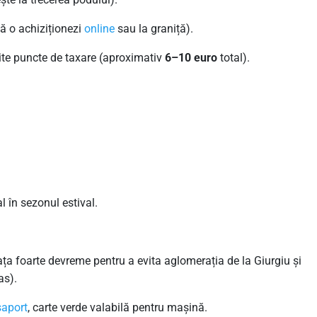
 să o achiziționezi
online
sau la graniță).
erite puncte de taxare (aproximativ
6–10 euro
total).
l în sezonul estival.
eața foarte devreme pentru a evita aglomerația de la Giurgiu și
as).
aport
, carte verde valabilă pentru mașină.