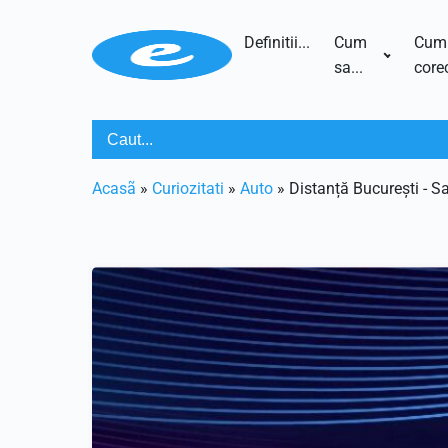
Definitii...
Cum
Cum
sa...
corec
Acasã
»
Curiozitati
»
Auto
»
Distanță București - S