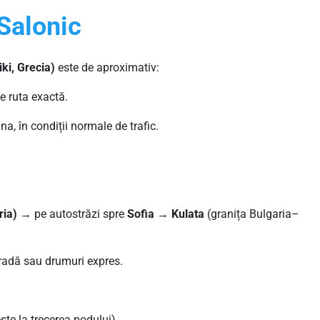
 Salonic
ki, Grecia)
este de aproximativ:
de ruta exactă.
a, în condiții normale de trafic.
ria)
→ pe autostrăzi spre
Sofia
→
Kulata
(granița Bulgaria–
radă sau drumuri expres.
ește la trecerea podului).