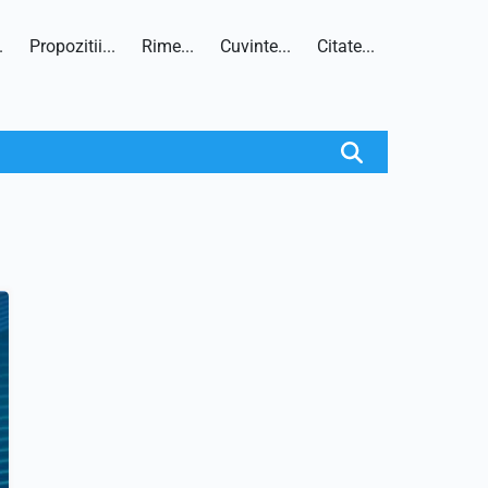
.
Propozitii...
Rime...
Cuvinte...
Citate...