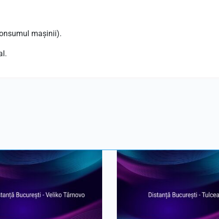
consumul mașinii).
l.