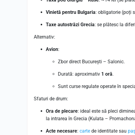
Vinietă pentru Bulgaria
: obligatorie (poți
Taxe autostrăzi Grecia
: se plătesc la dif
Alternativ:
Avion
:
Zbor direct București – Salonic.
Durată: aproximativ
1 oră
.
Sunt curse regulate operate în specia
Sfaturi de drum:
Ora de plecare
: ideal este să pleci dimin
la intrarea în Grecia (Kulata – Promachon
Acte necesare
:
carte
de identitate sau
paș