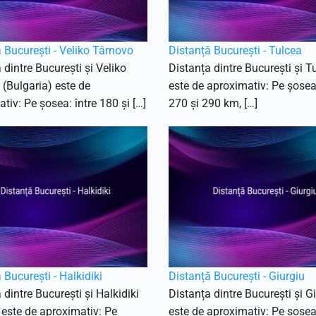
 București - Veliko Târnovo
Distanță București - Tulcea
 dintre București și Veliko
Distanța dintre București și T
(Bulgaria) este de
este de aproximativ: Pe șosea:
tiv: Pe șosea: între 180 și […]
270 și 290 km, […]
 București - Halkidiki
Distanță București - Giurgiu
 dintre București și Halkidiki
Distanța dintre București și G
 este de aproximativ: Pe
este de aproximativ: Pe șose