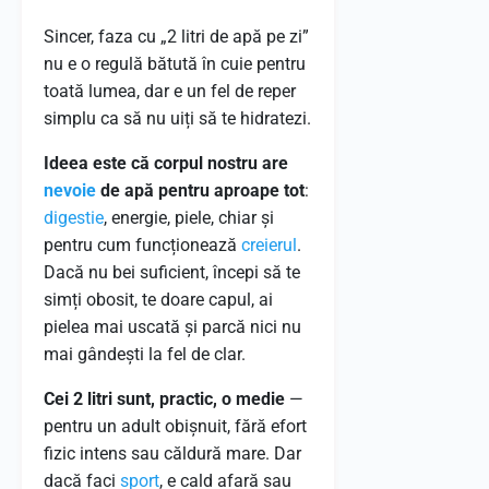
Sincer, faza cu „2 litri de apă pe zi”
nu e o regulă bătută în cuie pentru
toată lumea, dar e un fel de reper
simplu ca să nu uiți să te hidratezi.
Ideea este că corpul nostru are
nevoie
de apă pentru aproape tot
:
digestie
, energie, piele, chiar și
pentru cum funcționează
creierul
.
Dacă nu bei suficient, începi să te
simți obosit, te doare capul, ai
pielea mai uscată și parcă nici nu
mai gândești la fel de clar.
Cei 2 litri sunt, practic, o medie
—
pentru un adult obișnuit, fără efort
fizic intens sau căldură mare. Dar
dacă faci
sport
, e cald afară sau