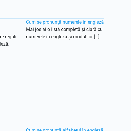
Cum se pronunță numerele în engleză
Mai jos ai o listă completă și clară cu
re reguli
numerele în engleză și modul lor […]
leză.
Cum se pronunță alfabetul în engleză