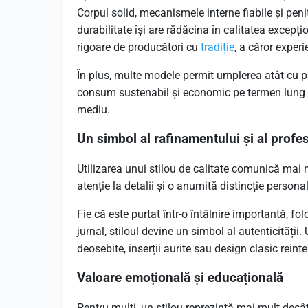
Corpul solid, mecanismele interne fiabile și peniț
durabilitate își are rădăcina în calitatea excepț
rigoare de producători cu
tradiție
, a căror exper
În plus, multe modele permit umplerea atât cu p
consum sustenabil și economic pe termen lung – 
mediu.
Un simbol al rafinamentului și al profe
Utilizarea unui stilou de calitate comunică mai
atenție la detalii și o anumită distincție persona
Fie că este purtat într-o întâlnire importantă, f
jurnal, stiloul devine un simbol al autenticității
deosebite, inserții aurite sau design clasic reinte
Valoare emoțională și educațională
Pentru mulți, un stilou reprezintă mai mult dec