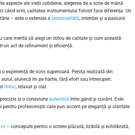
te aspecte ale vieții cotidiene, alegerea de a scrie de mână
ci când scrii, calitatea instrumentului folosit face diferența. Un
ărie – este o extensie a
personalității
, intenției și a pasiunii
u care merită să alegi un stilou de calitate și cum această
r-un act de rafinament și eficiență.
i o experiență de scris superioară. Penița realizată din
rul, alunecă lin pe hârtie, fără efort sau întreruperi.
st
firesc
, relaxat și clar.
l, precizie și o conexiune
autentică
între gând și cuvânt. Este
 și pentru profesioniștii care pun accent pe eleganță și claritate
.ro
– concepute pentru o scriere plăcută, lizibilă și echilibrată,