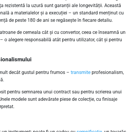
a rezistentă la uzură sunt garanții ale longevității. Această
ională a materialelor și a execuției – un standard menținut cu
iență de peste 180 de ani se regăsește în fiecare detaliu.
atroane de cerneala cât și cu convertor, ceea ce înseamnă un
o alegere responsabilă atât pentru utilizator, cât și pentru
sionalismului
 mult decât gustul pentru frumos –
transmite
profesionalism,
lă.
olosit pentru semnarea unui contract sau pentru scrierea unui
. Unele modele sunt adevărate piese de colecție, cu finisaje
rpretat.
ât un instrument: poate fi un cadou cu
semnificație
, un tovarăș