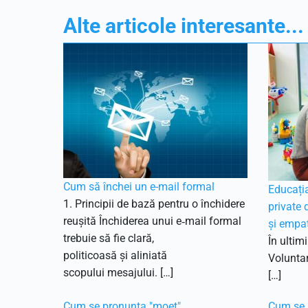
Alte articole interesante...
Cum să închei un e-mail formal
Educația
1. Principii de bază pentru o închidere
private 
reușită Închiderea unui e‑mail formal
și empat
trebuie să fie clară,
În ultimi
politicoasă și aliniată
Voluntari
scopului mesajului. […]
[…]
Cum se pronunta "moet"
Cum se 