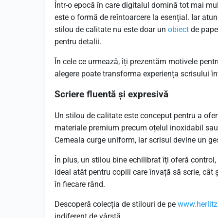
Într-o epocă în care digitalul domină tot mai mul
este o formă de reîntoarcere la esențial. Iar atun
stilou de calitate nu este doar un
obiect
de papet
pentru detalii.
În cele ce urmează, îți prezentăm motivele pentr
alegere poate transforma experiența scrisului înt
Scriere fluentă și expresivă
Un stilou de calitate este conceput pentru a ofer
materiale premium precum oțelul inoxidabil sau au
Cerneala curge uniform, iar scrisul devine un ge
În plus, un stilou bine echilibrat îți oferă contro
ideal atât pentru copiii care învață să scrie, cât
în fiecare rând.
Descoperă colecția de stilouri de pe
www.herlitz
indiferent de vârstă.