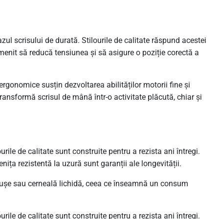
ul scrisului de durată. Stilourile de calitate răspund acestei
menit să reducă tensiunea și să asigure o poziție corectă a
e ergonomice susțin dezvoltarea abilităților motorii fine și
 transformă scrisul de mână într-o activitate plăcută, chiar și
urile de calitate sunt construite pentru a rezista ani întregi.
nița rezistentă la uzură sunt garanții ale longevității.
ușe sau cerneală lichidă, ceea ce înseamnă un consum
urile de calitate sunt construite pentru a rezista ani întregi.