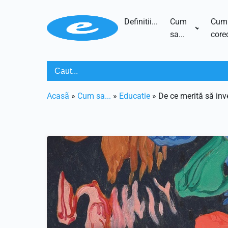
Definitii...
Cum
Cum
sa...
corec
Acasã
»
Cum sa...
»
Educatie
»
De ce merită să inve