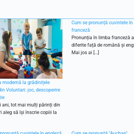
Cum se pronunță cuvintele în
franceză
Pronunția în limba franceză a
diferite față de română și eng
Mai jos ai […]
 modernă la grădinițele
din Voluntari: joc, descoperire
ie
i ani, tot mai mulți părinți din
 aleg să își înscrie copiii la
pronunță cuvintele în engleză
Cum se pronunță "Auchan"