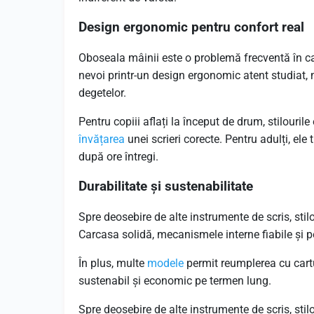
Design ergonomic pentru confort real
Oboseala mâinii este o problemă frecventă în caz
nevoi printr-un design ergonomic atent studiat, 
degetelor.
Pentru copiii aflați la început de drum, stilouril
învățarea
unei scrieri corecte. Pentru adulți, ele
după ore întregi.
Durabilitate și sustenabilitate
Spre deosebire de alte instrumente de scris, stilo
Carcasa solidă, mecanismele interne fiabile și pe
În plus, multe
modele
permit reumplerea cu cart
sustenabil și economic pe termen lung.
Spre deosebire de alte instrumente de scris, stilo