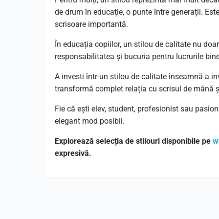
de drum în educație, o punte între generații. Est
scrisoare importantă.
În educația copiilor, un stilou de calitate nu doa
responsabilitatea și bucuria pentru lucrurile bin
A investi într-un stilou de calitate înseamnă a inve
transformă complet relația cu scrisul de mână ș
Fie că ești elev, student, profesionist sau pasiona
elegant mod posibil.
Explorează selecția de stilouri disponibile pe
w
expresivă.