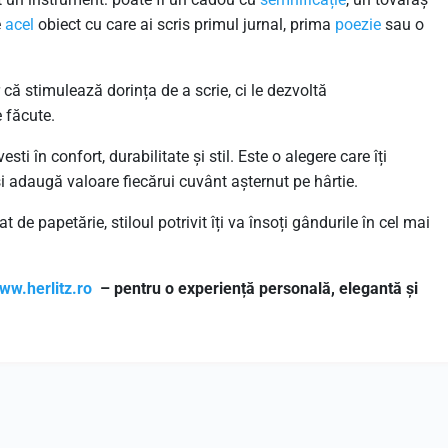
e
acel
obiect cu care ai scris primul jurnal, prima
poezie
sau o
r că stimulează dorința de a scrie, ci le dezvoltă
e făcute.
sti în confort, durabilitate și stil. Este o alegere care îți
i adaugă valoare fiecărui cuvânt așternut pe hârtie.
t de papetărie, stiloul potrivit îți va însoți gândurile în cel mai
ww.herlitz.ro
– pentru o experiență personală, elegantă și