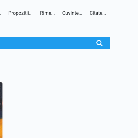
.
Propozitii...
Rime...
Cuvinte...
Citate...