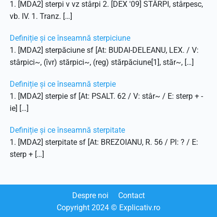
1. [MDA2] sterpi v vz stârpi 2. [DEX '09] STÂRPI, stârpesc,
vb. IV. 1. Tranz. […]
Definiție și ce înseamnă sterpiciune
1. [MDA2] sterpăciune sf [At: BUDAI-DELEANU, LEX. / V:
stârpici~, (îvr) stărpici~, (reg) stărpăciune[1], stăr~, […]
Definiție și ce înseamnă sterpie
1. [MDA2] sterpie sf [At: PSALT. 62 / V: stâr~ / E: sterp + -
ie] […]
Definiție și ce înseamnă sterpitate
1. [MDA2] sterpitate sf [At: BREZOIANU, R. 56 / Pl: ? / E:
sterp + […]
Despre noi
Contact
Copyright
2024
© Explicativ.ro