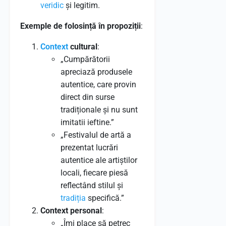
veridic
și legitim.
Exemple de folosință în propoziții
:
Context
cultural
:
„Cumpărătorii
apreciază produsele
autentice, care provin
direct din surse
tradiționale și nu sunt
imitatii ieftine.”
„Festivalul de artă a
prezentat lucrări
autentice ale artiștilor
locali, fiecare piesă
reflectând stilul și
tradiția
specifică.”
Context personal
:
„Îmi place să petrec