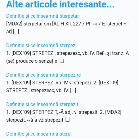
Alte articole interesante...
Definiție și ce înseamnă sterpetar
[MDA2] sterpetar sm [At: H XII, 227 / Pl: ~i / E: sterpet + -
ar] […]
Definiție și ce înseamnă sterpezi
1. [DEX '09] STREPEZI, strepezesc, vb. IV. Refl. și tranz. A
(se) produce o senzație […]
Definiție și ce înseamnă sterpezire
1. [DEX '09] STERPEZI vb. IV v. strepezi. 2. [DEX '09]
STREPEZI, strepezesc, vb. IV. […]
Definiție și ce înseamnă sterpezit
1. [DEX '09] STERPEZIT, -Ă adj. v. strepezit. 2. [MDA2]
sterpezit, ~ă a vz strepezit […]
Definiție și ce înseamnă sterpi