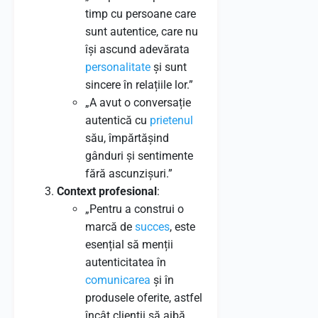
timp cu persoane care
sunt autentice, care nu
își ascund adevărata
personalitate
și sunt
sincere în relațiile lor.”
„A avut o conversație
autentică cu
prietenul
său, împărtășind
gânduri și sentimente
fără ascunzișuri.”
Context profesional
:
„Pentru a construi o
marcă de
succes
, este
esențial să menții
autenticitatea în
comunicarea
și în
produsele oferite, astfel
încât clienții să aibă