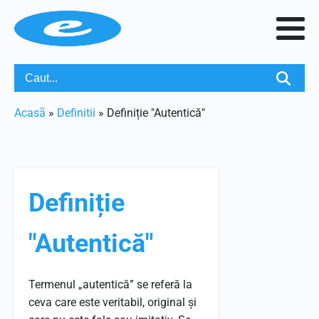
Acasã
»
Definitii
»
Definiție "Autentică"
Definiție
"Autentică"
Termenul „autentică” se referă la
ceva care este veritabil, original și