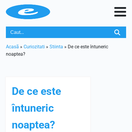
Acasã
»
Curiozitati
»
Stiinta
»
De ce este întuneric
noaptea?
De ce este
întuneric
noaptea?