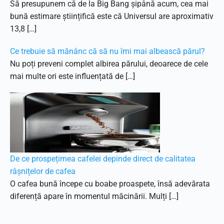
Să presupunem că de la Big Bang șipână acum, cea mai
bună estimare științifică este că Universul are aproximativ
13,8 […]
Ce trebuie să mănânc că să nu îmi mai albească părul?
Nu poți preveni complet albirea părului, deoarece de cele
mai multe ori este influențată de […]
De ce prospețimea cafelei depinde direct de calitatea
râșnițelor de cafea
O cafea bună începe cu boabe proaspete, însă adevărata
diferență apare în momentul măcinării. Mulți […]