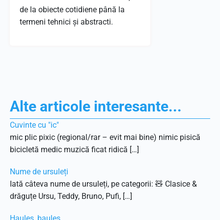
de la obiecte cotidiene până la
termeni tehnici și abstracti.
Alte articole interesante...
Cuvinte cu "ic"
mic plic pixic (regional/rar – evit mai bine) nimic pisică
bicicletă medic muzică ficat ridică […]
Nume de ursuleți
Iată câteva nume de ursuleți, pe categorii: 🧸 Clasice &
drăguțe Ursu, Teddy, Bruno, Pufi, […]
Haules, baules