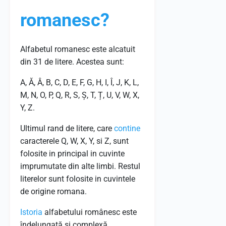
romanesc?
Alfabetul romanesc este alcatuit
din 31 de litere. Acestea sunt:
A, Ă, Â, B, C, D, E, F, G, H, I, Î, J, K, L,
M, N, O, P, Q, R, S, Ș, T, Ț, U, V, W, X,
Y, Z.
Ultimul rand de litere, care
contine
caracterele Q, W, X, Y, si Z, sunt
folosite in principal in cuvinte
imprumutate din alte limbi. Restul
literelor sunt folosite in cuvintele
de origine romana.
Istoria
alfabetului românesc este
îndelungată și complexă,