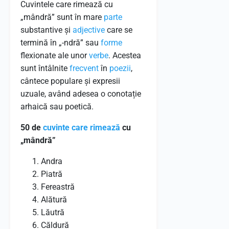
Cuvintele care rimează cu
„mândră” sunt în mare
parte
substantive și
adjective
care se
termină în „-ndră” sau
forme
flexionate ale unor
verbe
. Acestea
sunt întâlnite
frecvent
în
poezii
,
cântece populare și expresii
uzuale, având adesea o conotație
arhaică sau poetică.
50 de
cuvinte care rimează
cu
„mândră”
Andra
Piatră
Fereastră
Alătură
Lăutră
Căldură