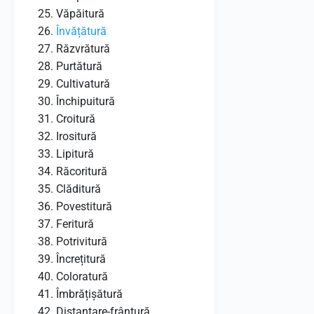
Văpăitură
Învățătură
Răzvrătură
Purtătură
Cultivatură
Închipuitură
Croitură
Irositură
Lipitură
Răcoritură
Clăditură
Povestitură
Feritură
Potrivitură
Încrețitură
Coloratură
Îmbrățișătură
Distanțare-frântură