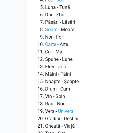
Lună - Tună
Dor - Zbor
Păsări - Lăsări
Soare
- Moare
Nor - For
Carte
- Arte
Cer - Măr
Spune - Lune
Flori -
Zori
Mâini - Tâini
Noapte - Şoapte
Drum - Cum
Vin - Spin
Râu - Nou
Vers -
Univers
Grădini - Destini
Gheață - Viață