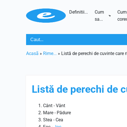
Definitii...
Cum
Cum
sa...
corec
Acasã
»
Rime...
»
Listă de perechi de cuvinte care
Listă de perechi de 
Cânt - Vânt
Mare - Pădure
Stea - Cea
Foc -
Joc