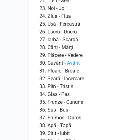
Tren - Sen
Noi - Joi
Ziua - Fiua
Ușă - Fereastră
Lucru - Ducru
Iarbă - Scarbă
Cărți - Mărți
Plăcere - Vedere
Cuvânt -
Avânt
Ploaie - Broaie
Seară - Încercare
Plin - Tristin
Glas - Pas
Frunze - Cunune
Sus - Bus
Frumos - Duros
Apă - Tapă
Citit - Iubit