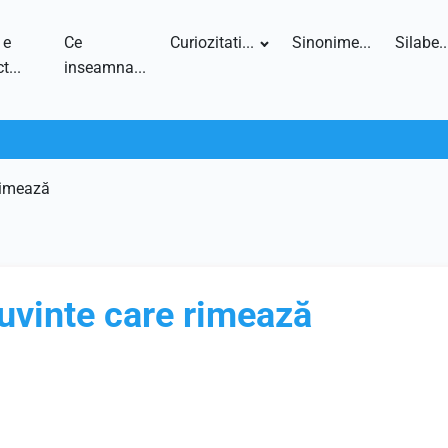
 e
Ce
Curiozitati...
Sinonime...
Silabe..
t...
inseamna...
 rimează
cuvinte care rimează