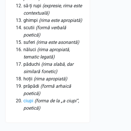
să-ți rupi
(expresie, rima este
contextuală)
ghimpi
(rima este apropiată)
scutii
(formă verbală
poetică)
suferi
(rima este asonantă)
năluci
(rima apropiată,
tematic legată)
păduchi
(rima slabă, dar
similară fonetic)
hoții
(rima apropiată)
prăpădi
(formă arhaică
poetică)
ciupi
(forma de la „a ciupi”,
poetică)