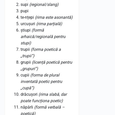
supi
(regional/slang)
pupi
te-nțepi
(rima este asonantă)
urcușuri
(rima parțială)
știupi
(formă
arhaică/regională pentru
stupi)
trupii
(forma poetică a
„trupii”)
grupii
(licență poetică pentru
„grupuri”)
cupii
(forma de plural
inventată poetic pentru
„cupă”)
drăcușori
(rima slabă, dar
poate funcționa poetic)
năpârli
(formă verbală –
poetică)