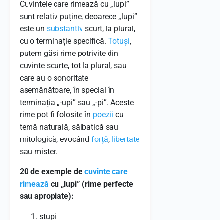
Cuvintele care rimează cu „lupi”
sunt relativ puține, deoarece „lupi”
este un
substantiv
scurt, la plural,
cu o terminație specifică.
Totuși
,
putem găsi rime potrivite din
cuvinte scurte, tot la plural, sau
care au o sonoritate
asemănătoare, în special în
terminația „-upi” sau „-pi”. Aceste
rime pot fi folosite în
poezii
cu
temă naturală, sălbatică sau
mitologică, evocând
forță
,
libertate
sau mister.
20 de exemple de
cuvinte care
rimează
cu „lupi” (rime perfecte
sau apropiate):
stupi