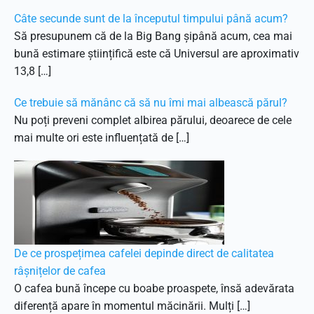
Câte secunde sunt de la începutul timpului până acum?
Să presupunem că de la Big Bang șipână acum, cea mai
bună estimare științifică este că Universul are aproximativ
13,8 […]
Ce trebuie să mănânc că să nu îmi mai albească părul?
Nu poți preveni complet albirea părului, deoarece de cele
mai multe ori este influențată de […]
De ce prospețimea cafelei depinde direct de calitatea
râșnițelor de cafea
O cafea bună începe cu boabe proaspete, însă adevărata
diferență apare în momentul măcinării. Mulți […]