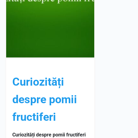
Curiozități
despre pomii
fructiferi
Curiozități despre pomii fructiferi