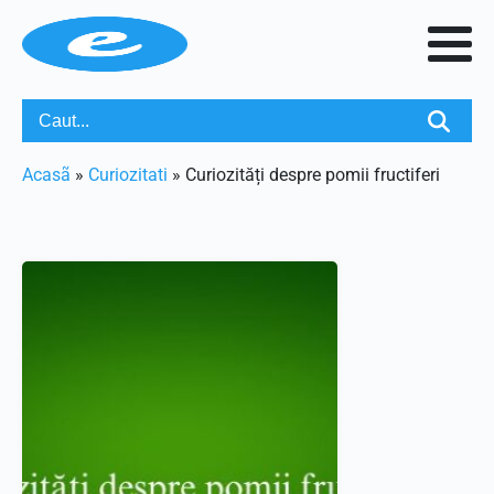
Acasã
»
Curiozitati
»
Curiozități despre pomii fructiferi