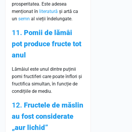
prosperitatea. Este adesea
menționat în
literatură
și artă ca
un
semn
al vieții îndelungate.
11.
Pomii de lămâi
pot produce fructe tot
anul
Lămâiul este unul dintre puținii
pomi fructiferi care poate înflori și
fructifica simultan, în funcție de
condițiile de mediu.
12.
Fructele de măslin
au fost considerate
„aur lichid”