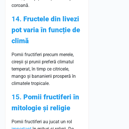
coroană.
14.
Fructele din livezi
pot varia în funcție de
climă
Pomii fructiferi precum merele,
cireșii și prunii preferă climatul
temperat, în timp ce citricele,
mango și bananierii prosperă în
climatele tropicale.
15.
Pomii fructiferi în
mitologie și religie
Pomii fructiferi au jucat un rol
important
în mituri și religii. De