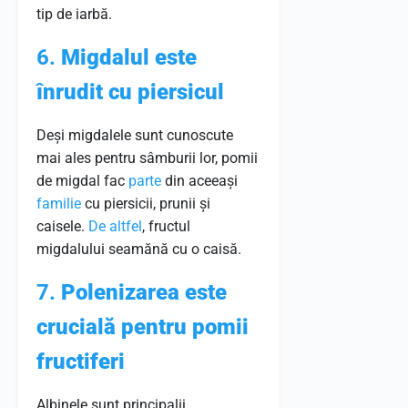
tip de iarbă.
6.
Migdalul este
înrudit cu piersicul
Deși migdalele sunt cunoscute
mai ales pentru sâmburii lor, pomii
de migdal fac
parte
din aceeași
familie
cu piersicii, prunii și
caisele.
De altfel
, fructul
migdalului seamănă cu o caisă.
7.
Polenizarea este
crucială pentru pomii
fructiferi
Albinele sunt principalii