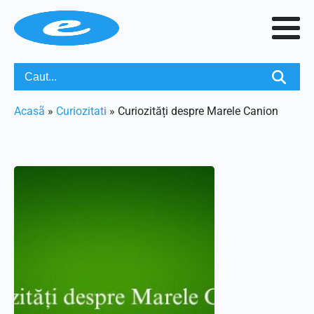
Acasã
»
Curiozitati
»
Curiozități despre Marele Canion