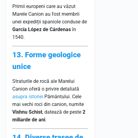
Primii europeni care au văzut
Marele Canion au fost membrii
unei expediții spaniole conduse de
García López de Cárdenas
în
1540.
13. Forme geologice
unice
Straturile de rocă ale Marelui
Canion oferă o privire detaliată
asupra
istoriei
Pământului. Cele
mai vechi roci din canion, numite
Vishnu Schist
, datează de peste
2
miliarde de ani
.
14. Diverse trasee de