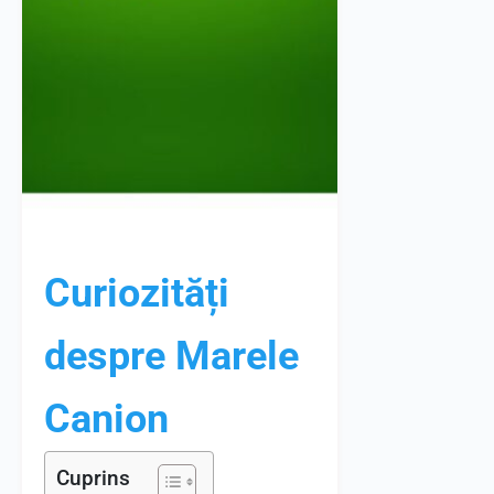
Curiozități
despre Marele
Canion
Cuprins