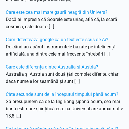
Care este cea mai mare gaură neagră din Univers?
Dacă ai impresia că Soarele este uriaș, află că, la scară
cosmică, este doar o […]
Cum detectează google că un text este scris de Ai?
De când au apărut instrumentele bazate pe inteligență
artificială, una dintre cele mai frecvente întrebări […]
Care este diferența dintre Australia și Austria?
Australia și Austria sunt două țări complet diferite, chiar
dacă numele lor seamănă și sunt […]
Câte secunde sunt de la începutul timpului până acum?
Să presupunem că de la Big Bang șipână acum, cea mai
bună estimare științifică este că Universul are aproximativ
13,8 […]
Ce trebuie să mănânc că să nu îmi mai albească părul?