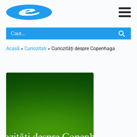
Acasã
»
Curiozitati
»
Curiozități despre Copenhaga