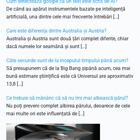
Cum detectează google că un text este scris de Ai?
De când au apărut instrumentele bazate pe inteligență
artificială, una dintre cele mai frecvente întrebări […]
Care este diferența dintre Australia și Austria?
Australia și Austria sunt două țări complet diferite, chiar
dacă numele lor seamănă și sunt […]
Câte secunde sunt de la începutul timpului până acum?
Să presupunem că de la Big Bang șipână acum, cea mai
bună estimare științifică este că Universul are aproximativ
13,8 […]
Ce trebuie să mănânc că să nu îmi mai albească părul?
Nu poți preveni complet albirea părului, deoarece de cele
mai multe ori este influențată de […]