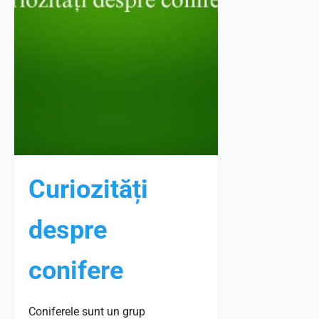
Curiozități
despre
conifere
Coniferele sunt un grup