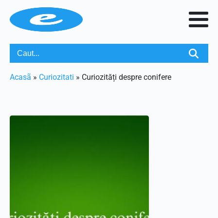
Acasã
»
Curiozitati
»
Curiozități despre conifere