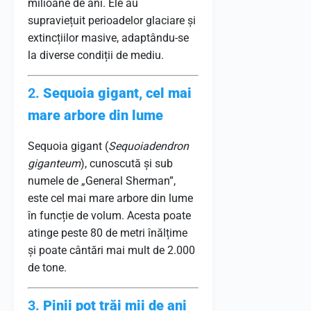
milioane de ani. Ele au
supraviețuit perioadelor glaciare și
extincțiilor masive, adaptându-se
la diverse condiții de mediu.
2.
Sequoia gigant, cel mai
mare arbore din lume
Sequoia gigant (
Sequoiadendron
giganteum
), cunoscută și sub
numele de „General Sherman”,
este cel mai mare arbore din lume
în funcție de volum. Acesta poate
atinge peste 80 de metri înălțime
și poate cântări mai mult de 2.000
de tone.
3.
Pinii pot trăi mii de ani