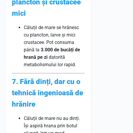
plancton și crustacee
mici
Căluții de mare se hrănesc
cu plancton, larve și mici
crustacee. Pot consuma
până la
3.000 de bucăți de
hrană pe zi
datorită
metabolismului lor rapid.
7. Fără dinți, dar cu o
tehnică ingenioasă de
hrănire
Căluții de mare nu au dinți.
Își aspiră hrana prin botul