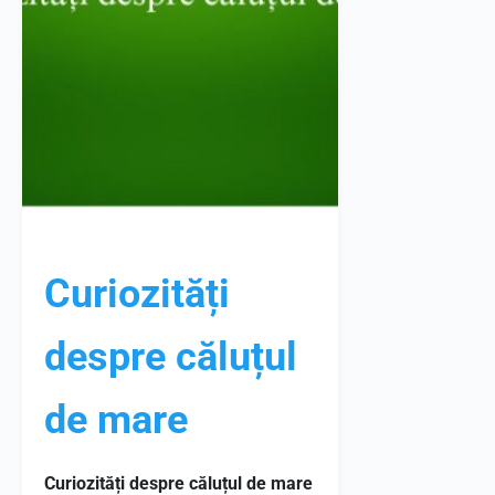
Curiozități
despre căluțul
de mare
Curiozități despre căluțul de mare