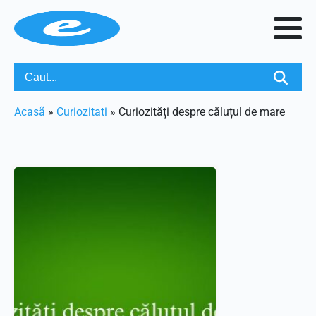
Acasã
»
Curiozitati
»
Curiozități despre căluțul de mare