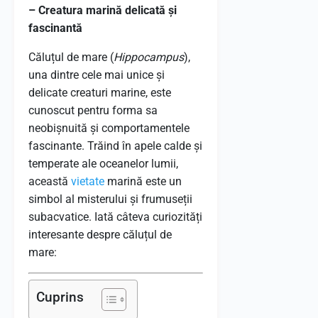
– Creatura marină delicată și
fascinantă
Căluțul de mare (
Hippocampus
),
una dintre cele mai unice și
delicate creaturi marine, este
cunoscut pentru forma sa
neobișnuită și comportamentele
fascinante. Trăind în apele calde și
temperate ale oceanelor lumii,
această
vietate
marină este un
simbol al misterului și frumuseții
subacvatice. Iată câteva curiozități
interesante despre căluțul de
mare:
Cuprins