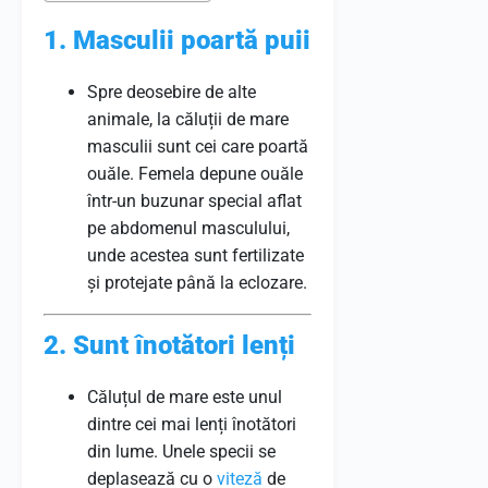
1. Masculii poartă puii
Spre deosebire de alte
animale, la căluții de mare
masculii sunt cei care poartă
ouăle. Femela depune ouăle
într-un buzunar special aflat
pe abdomenul masculului,
unde acestea sunt fertilizate
și protejate până la eclozare.
2. Sunt înotători lenți
Căluțul de mare este unul
dintre cei mai lenți înotători
din lume. Unele specii se
deplasează cu o
viteză
de