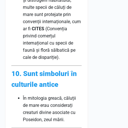
și distrugerii habitatului,
multe specii de căluți de
mare sunt protejate prin
convenții internaționale, cum
ar fi
CITES
(Convenția
privind comerțul
internațional cu specii de
faună și floră sălbatică pe
cale de dispariție).
10. Sunt simboluri în
culturile antice
În mitologia greacă, căluții
de mare erau considerați
creaturi divine asociate cu
Poseidon, zeul mării.