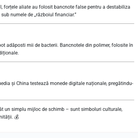
, forțele aliate au folosit bancnote false pentru a destabiliza
 sub numele de „războiul financiar.”
t adăposti mii de bacterii. Bancnotele din polimer, folosite în
diționale.
Suedia și China testează monede digitale naționale, pregătindu-
cât un simplu mijloc de schimb – sunt simboluri culturale,
ității. 💰