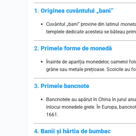
1.
Originea cuvântului „bani”
Cuvântul „bani” provine din latinul
monet
templele dedicate acesteia se băteau pr
2.
Primele forme de monedă
Înainte de apariția monedelor, oamenii fol
grâne sau metale prețioase. Scoicile au fos
3.
Primele bancnote
Bancnotele au apărut în China în jurul anul
înlocui monedele grele. În Europa, bancno
1661.
4.
Banii și hârtia de bumbac