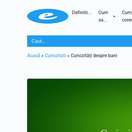
Definitii...
Cum
Cum
sa...
corec
Acasã
»
Curiozitati
»
Curiozități despre bani