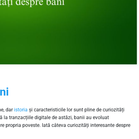
ni
ne, dar
istoria
și caracteristicile lor sunt pline de curiozități
a tranzacțiile digitale de astăzi, banii au evoluat
e propria poveste. Iată câteva curiozități interesante despre