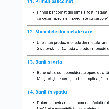
11.
Primul bancomat
Primul bancomat din lume a fost instalat 
cu cecuri speciale impregnate cu carbon-1
12.
Monedele din metale rare
Unele țări produc monede din metale rare 
Swarovski, iar Canada a produs monede d
13.
Banii și arta
Bancnotele sunt considerate opere de artă 
Mulți artiști renumiți au fost implicați în
14.
Banii în spațiu
Dolarul american este moneda oficială folos
NASA și a accesibilității sale globale.