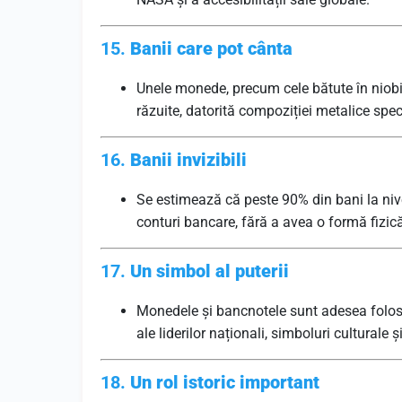
15.
Banii care pot cânta
Unele monede, precum cele bătute în niobi
răzuite, datorită compoziției metalice spec
16.
Banii invizibili
Se estimează că peste 90% din bani la nivel
conturi bancare, fără a avea o formă fizic
17.
Un simbol al puterii
Monedele și bancnotele sunt adesea folosi
ale liderilor naționali, simboluri culturale
18.
Un rol istoric important