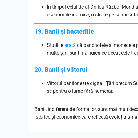
În timpul celui de-al Doilea Război Mondial
economiile inamice, o strategie cunoscută
19.
Banii și bacteriile
Studiile
arată
că bancnotele și monedele po
multe țări, sunt mai igienice decât cele tra
20.
Banii și viitorul
Viitorul banilor este digital. Țări precum 
se pentru o lume fără numerar.
Banii, indiferent de forma lor, sunt mai mult de
istorice și economice care reflectă evoluția uman