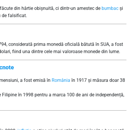
ăcute din hârtie obișnuită, ci dintr-un amestec de
bumbac
și
 de falsificat.
794, considerată prima monedă oficială bătută în SUA, a fost
 dolari, fiind una dintre cele mai valoroase monede din lume.
ncnote
mensiuni, a fost emisă în
România
în 1917 și măsura doar 38
Filipine în 1998 pentru a marca 100 de ani de independență,