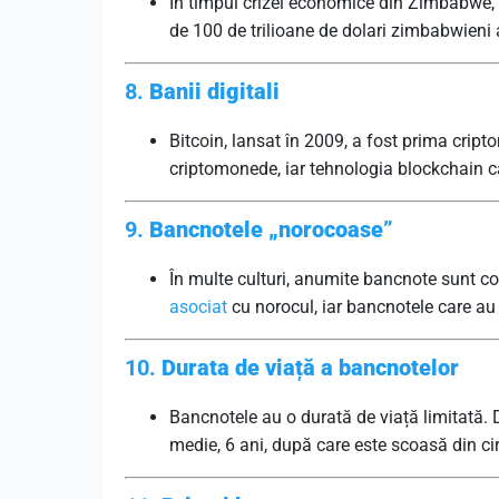
În timpul crizei economice din Zimbabwe,
de 100 de trilioane de dolari zimbabwieni
8.
Banii digitali
Bitcoin, lansat în 2009, a fost prima crip
criptomonede, iar tehnologia blockchain ca
9.
Bancnotele „norocoase”
În multe culturi, anumite bancnote sunt c
asociat
cu norocul, iar bancnotele care au
10.
Durata de viață a bancnotelor
Bancnotele au o durată de viață limitată.
medie, 6 ani, după care este scoasă din cir