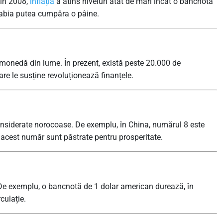
 în 2008,
inflația
a atins niveluri atât de mari încât o bancnotă
 abia putea cumpăra o pâine.
tomonedă din lume. În prezent, există peste 20.000 de
re le susține revoluționează finanțele.
onsiderate norocoase. De exemplu, în China, numărul 8 este
 acest număr sunt păstrate pentru prosperitate.
 De exemplu, o bancnotă de 1 dolar american durează, în
culație.