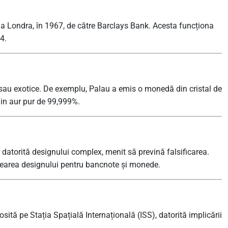
la Londra, în 1967, de către Barclays Bank. Acesta funcționa
4.
sau exotice. De exemplu, Palau a emis o monedă din cristal de
in aur pur de 99,999%.
datorită designului complex, menit să prevină falsificarea.
 crearea designului pentru bancnote și monede.
ită pe Stația Spațială Internațională (ISS), datorită implicării