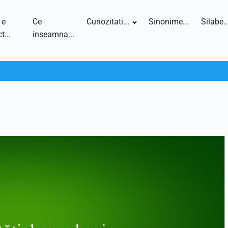
 e
Ce
Curiozitati...
Sinonime...
Silabe..
t...
inseamna...