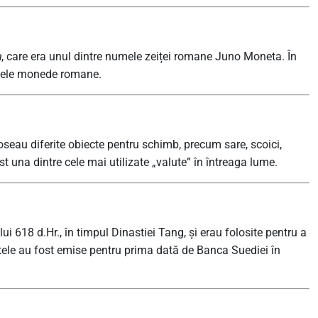
a
, care era unul dintre numele zeiței romane Juno Moneta. În
imele monede romane.
oseau diferite obiecte pentru schimb, precum sare, scoici,
t una dintre cele mai utilizate „valute” în întreaga lume.
ui 618 d.Hr., în timpul Dinastiei Tang, și erau folosite pentru a
tele au fost emise pentru prima dată de Banca Suediei în