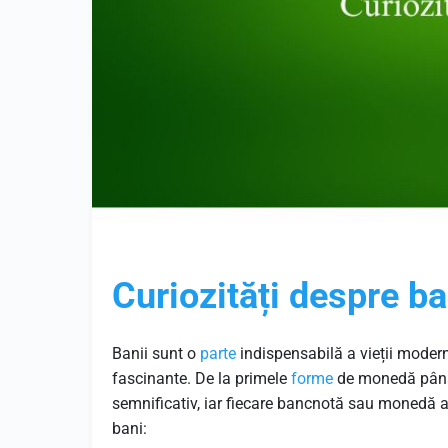
Curiozități despre ba
Banii sunt o
parte
indispensabilă a vieții moder
fascinante. De la primele
forme
de monedă până l
semnificativ, iar fiecare bancnotă sau monedă ar
bani: