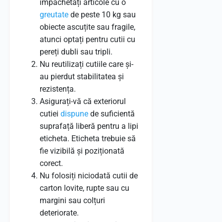
împachetați articole cu o
greutate
de peste 10 kg sau
obiecte ascuțite sau fragile,
atunci optați pentru cutii cu
pereți dubli sau tripli.
Nu reutilizați cutiile care și-
au pierdut stabilitatea și
rezistența.
Asigurați-vă că exteriorul
cutiei
dispune
de suficientă
suprafață liberă pentru a lipi
eticheta. Eticheta trebuie să
fie vizibilă și poziționată
corect.
Nu folosiți niciodată cutii de
carton lovite, rupte sau cu
margini sau colțuri
deteriorate.