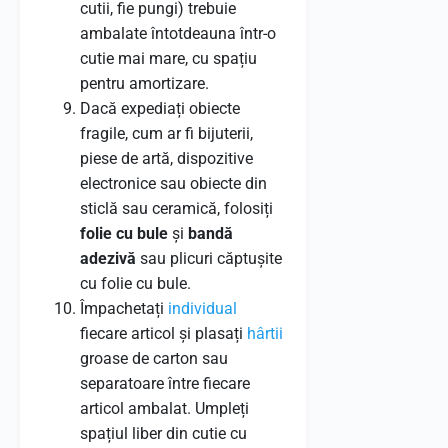
cutii, fie pungi) trebuie
ambalate întotdeauna într-o
cutie mai mare, cu spațiu
pentru amortizare.
Dacă expediați obiecte
fragile, cum ar fi bijuterii,
piese de artă, dispozitive
electronice sau obiecte din
sticlă sau ceramică, folosiți
folie cu bule
și
bandă
adezivă
sau plicuri căptușite
cu folie cu bule.
Împachetați
individual
fiecare articol și plasați
hârtii
groase de carton sau
separatoare între fiecare
articol ambalat. Umpleți
spațiul liber din cutie cu