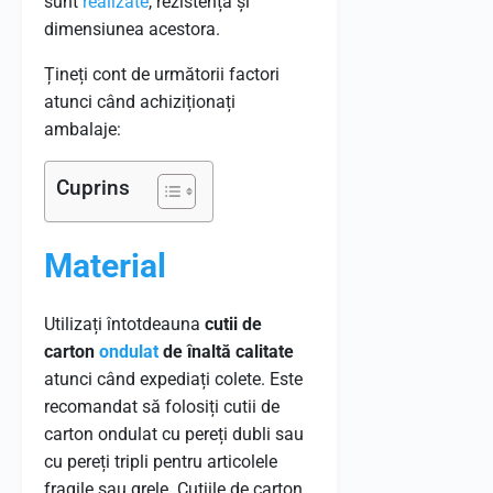
sunt
realizate
, rezistența și
dimensiunea acestora.
Țineți cont de următorii factori
atunci când achiziționați
ambalaje:
Cuprins
Material
Utilizați întotdeauna
cutii de
carton
ondulat
de înaltă calitate
atunci când expediați colete. Este
recomandat să folosiți cutii de
carton ondulat cu pereți dubli sau
cu pereți tripli pentru articolele
fragile sau grele. Cutiile de carton