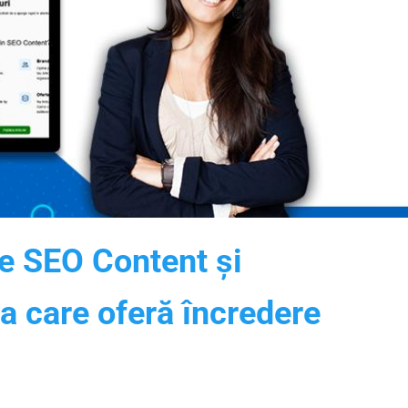
le SEO Content și
ia care oferă încredere