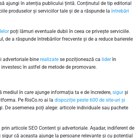
ă ajungi în atenția publicului țintă. Conținutul de tip editorial
ile produselor și serviciilor tale și de a răspunde la
întrebări
lelor
poți lămuri eventuale dubii în ceea ce privește serviciile.
ul, de a răspunde întrebărilor frecvente și de a reduce barierele
i advertoriale bine
realizate
se poziționează ca
lider
în
nu investesc în astfel de metode de promovare.
ă mediul în care ajunge informația ta e de încredere,
sigur
și
platforma. Pe RisCo.ro ai la
dispoziție
peste 600 de site-uri și
gi. De asemenea poți alege: articole individuale sau pachete
prin articole SEO Content și advertoriale. Așadar, indiferent de
 sigur că aceasta ajunge la persoane relevante și cu potențial