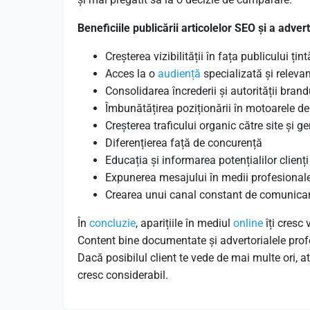
Beneficiile publicării articolelor SEO și a adver
Creșterea vizibilității în fața publicului țint
Acces la o
audiență
specializată și releva
Consolidarea încrederii și autorității brand
Îmbunătățirea poziționării în motoarele d
Creșterea traficului organic către site și g
Diferențierea față de concurență
Educația și informarea potențialilor clienți
Expunerea mesajului în medii profesionale
Crearea unui canal constant de comunicar
În
concluzie
, aparițiile în mediul
online
îți cresc 
Content bine documentate și advertorialele prof
Dacă posibilul client te vede de mai multe ori, a
cresc considerabil.