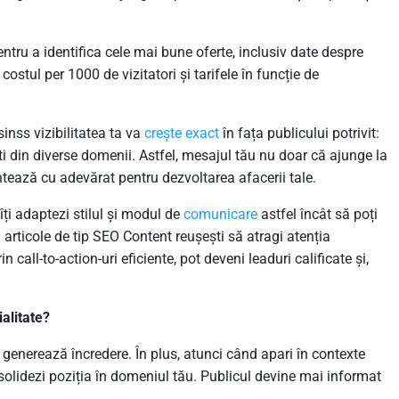
tru a identifica cele mai bune oferte, inclusiv date despre
 costul per 1000 de vizitatori și tarifele în funcție de
inss vizibilitatea ta va
crește
exact
în fața publicului potrivit:
ști din diverse domenii. Astfel, mesajul tău nu doar că ajunge la
ontează cu adevărat pentru dezvoltarea afacerii tale.
îți adaptezi stilul și modul de
comunicare
astfel încât să poți
 articole de tip SEO Content reușești să atragi atenția
in call-to-action-uri eficiente, pot deveni leaduri calificate și,
alitate?
ea generează încredere. În plus, atunci când apari în contexte
onsolidezi poziția în domeniul tău. Publicul devine mai informat