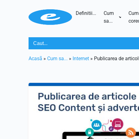
Definitii...
Cum
Cum
sa...
corec
Acasã
»
Cum sa...
»
Internet
»
Publicarea de articol