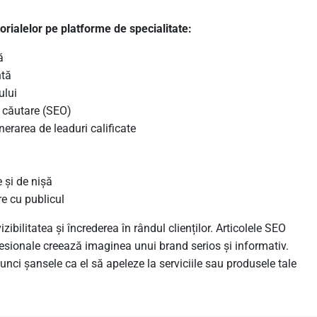
torialelor pe platforme de specialitate:
ă
ntă
ului
e căutare (SEO)
enerarea de leaduri calificate
 și de nișă
e cu publicul
vizibilitatea și încrederea în rândul clienților. Articolele SEO
esionale creează imaginea unui brand serios și informativ.
tunci șansele ca el să apeleze la serviciile sau produsele tale