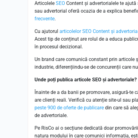
Articolele
SEO
Content și advertorialele te ajută s
sau advertorial oferă ocazia de a explica benefici
frecvente
.
Cu ajutorul
articolelor SEO Content și advertoria
Acest tip de conținut are rolul de a educa public
în procesul decizional.
Un brand care comunică constant prin articole ș
industrie, diferențiindu-se de concurenții care 
Unde poți publica articole SEO și advertoriale?
Înainte de a da banii pe promovare, asigură-te c
are clienți reali. Verifică cu atenție site-ul sau 
peste 900 de oferte de publicare
din care să ale
de advertoriale.
Pe RisCo ai o secțiune dedicată doar promovării 
natura modului în care comunici informația, ești