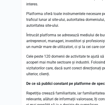
interes.
Platforma oferă toate instrumentele necesare pen
traficul lunar al site-ului, autoritatea domeniului,
autoritatea site-ului.
Întrucât platforma se adresează mediului de bus
antreprenori, manageri, investitori și profesioni
un număr mare de utilizatori, ci și la cei care c
Cele peste 120 domenii de activitate te ajută să 
acoperi mai multe sectoare și industrii. Folosind
vizitatorilor care, dacă sunt corect direcționați pr
ulterior, clienți.
De ce să publici constant pe platforme de speci
Repetiția creează familiaritate, iar familiaritat
relevante, alături de informații valoroase, îți c
și mai pregătit să ia o decizie de cumpărare.