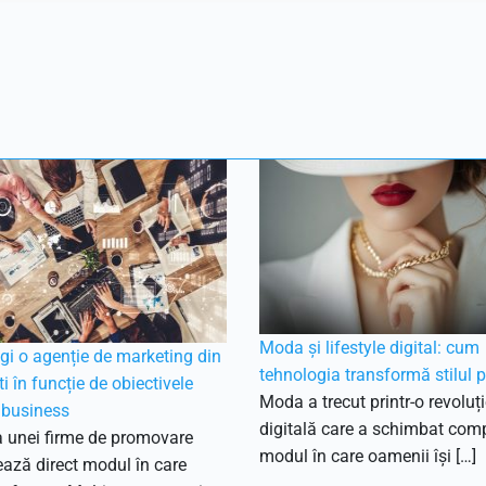
Moda și lifestyle digital: cum
i o agenție de marketing din
tehnologia transformă stilul 
i în funcție de obiectivele
Moda a trecut printr-o revoluț
 business
digitală care a schimbat com
a unei firme de promovare
modul în care oamenii își […]
ează direct modul în care