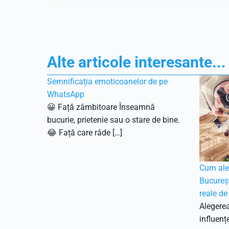
Alte articole interesante...
Semnificația emoticoanelor de pe
WhatsApp
😀 Față zâmbitoare Înseamnă
bucurie, prietenie sau o stare de bine.
😂 Față care râde […]
Cum aleg
Bucureșt
reale de
Alegere
influenț