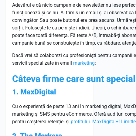
Adevărul e că nicio campanie de newsletter nu iese perfect d
funcționează și ce nu. Ai trimis un email și ai observat că 
convingător. Sau poate butonul era prea ascuns. Urmărește c
sorții. Folosește-le ca pe niște indicii. Uneori, o schimba
poate face toată diferența. Fă teste A/B, întreabă-ți abonaț
campanie bună se construiește în timp, cu răbdare, atenție 
Dacă vrei să colaborezi cu profesioniști pentru campaniile 
servicii specializate în email
marketing
:
Câteva
firme
care
sunt
special
1. MaxDigital
Cu o experiență de peste 13 ani în marketing digital, MaxD
marketing și SMS pentru eCommerce.
Oferă audituri comp
pentru creșterea retenției și
profitului
.
MaxDigital
+1
Limitl