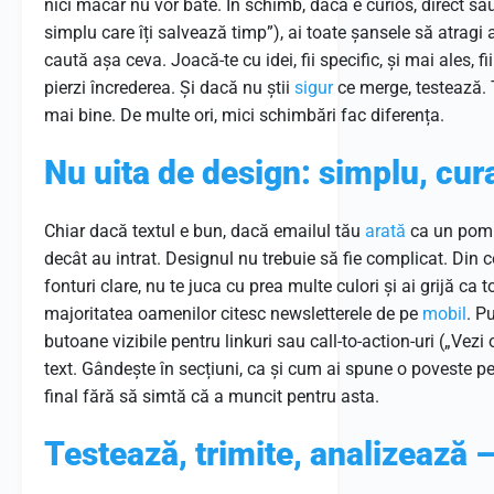
nici măcar nu vor bate. În schimb, dacă e curios, direct sa
simplu care îți salvează timp”), ai toate șansele să atragi a
caută așa ceva. Joacă-te cu idei, fii specific, și mai ales, fi
pierzi încrederea. Și dacă nu știi
sigur
ce merge, testează. T
mai bine. De multe ori, mici schimbări fac diferența.
Nu uita de design: simplu, cura
Chiar dacă textul e bun, dacă emailul tău
arată
ca un pom d
decât au intrat. Designul nu trebuie să fie complicat. Din co
fonturi clare, nu te juca cu prea multe culori și ai grijă ca 
majoritatea oamenilor citesc newsletterele de pe
mobil
. P
butoane vizibile pentru linkuri sau call-to-action-uri („Vezi
text. Gândește în secțiuni, ca și cum ai spune o poveste p
final fără să simtă că a muncit pentru asta.
Testează, trimite, analizează –