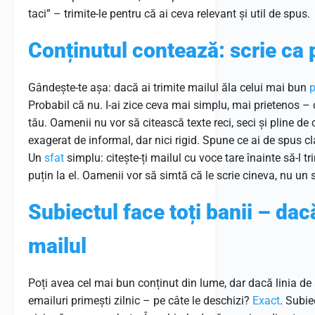
taci” – trimite-le pentru că ai ceva relevant și util de spus.
Conținutul contează: scrie ca 
Gândește-te așa: dacă ai trimite mailul ăla celui mai bun
p
Probabil că nu. I-ai zice ceva mai simplu, mai prietenos – c
tău. Oamenii nu vor să citească texte reci, seci și pline de
exagerat de informal, dar nici rigid. Spune ce ai de spus clar
Un
sfat
simplu: citește-ți mailul cu voce tare înainte să-l t
puțin la el. Oamenii vor să simtă că le scrie cineva, nu un
Subiectul face toți banii – da
mailul
Poți avea cel mai bun conținut din lume, dar dacă linia de
emailuri primești zilnic – pe câte le deschizi?
Exact
. Subie