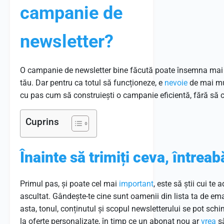
campanie de
newsletter?
O campanie de newsletter bine făcută poate însemna mai mu
tău. Dar pentru ca totul să funcționeze, e
nevoie
de mai mul
cu pas cum să construiești o campanie eficientă, fără să
Cuprins
Înainte să trimiți ceva, întreabă
Primul pas, și poate cel mai
important
, este să știi cui te 
ascultat. Gândește-te cine sunt oamenii din lista ta de email
asta, tonul, conținutul și scopul newsletterului se pot sch
la oferte personalizate, în timp ce un abonat nou ar
vrea
să